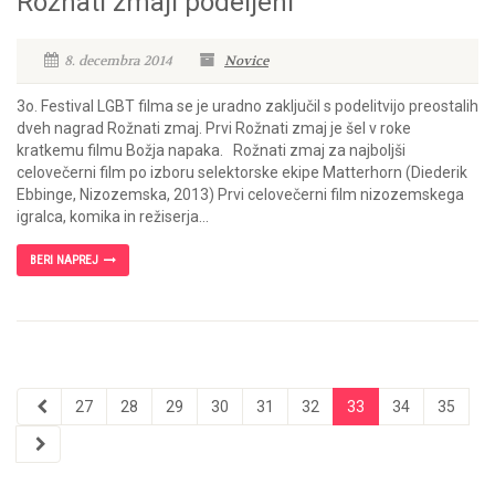
Rožnati zmaji podeljeni
8. decembra 2014
Novice
3o. Festival LGBT filma se je uradno zaključil s podelitvijo preostalih
dveh nagrad Rožnati zmaj. Prvi Rožnati zmaj je šel v roke
kratkemu filmu Božja napaka. Rožnati zmaj za najboljši
celovečerni film po izboru selektorske ekipe Matterhorn (Diederik
Ebbinge, Nizozemska, 2013) Prvi celovečerni film nizozemskega
igralca, komika in režiserja...
BERI NAPREJ
27
28
29
30
31
32
33
34
35