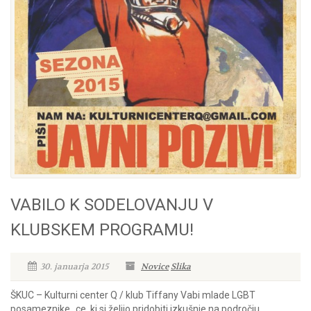
VABILO K SODELOVANJU V
KLUBSKEM PROGRAMU!
30. januarja 2015
Novice
Slika
ŠKUC – Kulturni center Q / klub Tiffany Vabi mlade LGBT
posameznike_ce, ki si želijo pridobiti izkušnje na področju