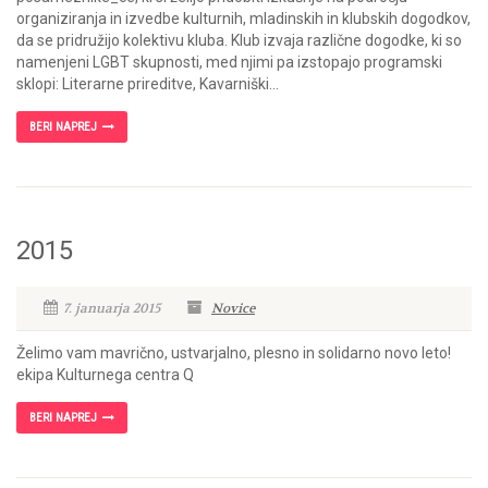
organiziranja in izvedbe kulturnih, mladinskih in klubskih dogodkov,
da se pridružijo kolektivu kluba. Klub izvaja različne dogodke, ki so
namenjeni LGBT skupnosti, med njimi pa izstopajo programski
sklopi: Literarne prireditve, Kavarniški...
BERI NAPREJ
2015
7. januarja 2015
Novice
Želimo vam mavrično, ustvarjalno, plesno in solidarno novo leto!
ekipa Kulturnega centra Q
BERI NAPREJ