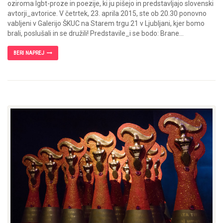
oziroma lgbt-proze in poezije, ki ju pišejo in predstavljajo slovenski
avtorji_avtorice. V četrtek, 23. aprila 2015, ste ob 20.30 ponovno
vabljeni v Galerijo ŠKUC na Starem trgu 21 v Ljubljani, kjer bomo
brali, poslušali in se družili! Predstavile_i se bodo: Brane...
BERI NAPREJ