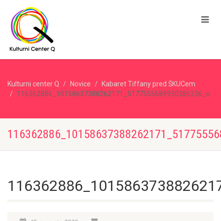
Kulturni center Q
Novice
Kabaret Tiffany pred ŠKUCem
116362886_10158637388262171_5177555689930286236_o
116362886_10158637388262171_51775556
116362886_101586373882621