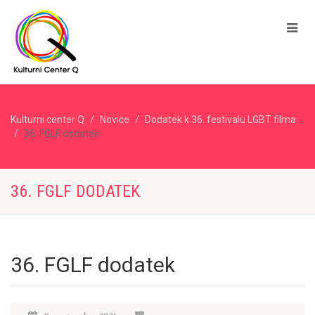
Kulturni center Q
Novice
Dodatek k 36. festivalu LGBT filma
36. FGLF dodatek
36. FGLF DODATEK
36. FGLF dodatek