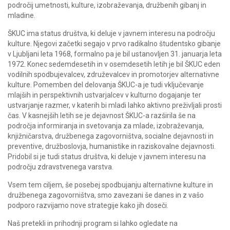
področij umetnosti, kulture, izobraževanja, družbenih gibanj in
mladine.
ŠKUC ima status društva, ki deluje v javnem interesu na področju
kulture. Njegovi začetki segajo v prvo radikalno študentsko gibanje
v Ljubljani leta 1968, formalno pa je bil ustanovljen 31. januarja leta
1972. Konec sedemdesetih in v osemdesetih letih je bil ŠKUC eden
vodilnih spodbujevalcev, združevalcev in promotorjev alternativne
kulture. Pomemben del delovanja ŠKUC-a je tudi vključevanje
mlajših in perspektivnih ustvarjalcev v kulturno dogajanje ter
ustvarjanje razmer, v katerih bi mladi lahko aktivno preživljali prosti
čas. V kasnejših letih se je dejavnost ŠKUC-a razširila še na
področja informiranja in svetovanja za mlade, izobraževanja,
knjižničarstva, družbenega zagovorništva, socialne dejavnosti in
preventive, družboslovja, humanistike in raziskovalne dejavnosti.
Pridobil si je tudi status društva, ki deluje v javnem interesu na
področju zdravstvenega varstva.
Vsem tem ciljem, še posebej spodbujanju alternativne kulture in
družbenega zagovorništva, smo zavezani še danes in z vašo
podporo razvijamo nove strategije kako jih doseči.
Naš pretekli in prihodnji program si lahko ogledate na