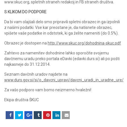
www.skuc.org, spletnih straneh redakcij in FB straneh društva.
S KLIKOM DO PODPORE
Da bi vam olajšali delo smo pripravili spletni obrazec in ga izpolnili
z našimi podatki. Vse kar preostane je, da natisnete obrazec,
vpišete vaše podatke in odstotek, ki ga želite nameniti (do 0.5%).
Obrazec je dostopen na
http://www.skuc.org/dohodnina-skuc.pdf
Zahtevo za namenitev dohodnine lahko sporočite svojemu
davčnemu uradu preko portala eDavki (edavki.durs.si) ali po pošti
najkasneje do 31.12.2014.
Seznam davčnih uradov najdete na
www.durs.gov.si/si/o_davcni_upravi/davcni_uradi_in_uradne_ure/
Za vašo podporo vam bomo neizmerno hvaležni!
Ekipa društva ŠKUC