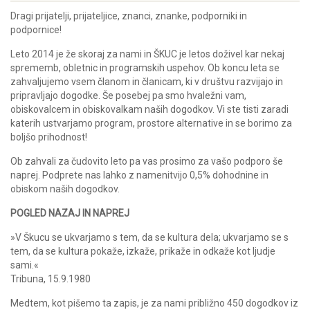
Dragi prijatelji, prijateljice, znanci, znanke, podporniki in
podpornice!
Leto 2014 je že skoraj za nami in ŠKUC je letos doživel kar nekaj
sprememb, obletnic in programskih uspehov. Ob koncu leta se
zahvaljujemo vsem članom in članicam, ki v društvu razvijajo in
pripravljajo dogodke. Še posebej pa smo hvaležni vam,
obiskovalcem in obiskovalkam naših dogodkov. Vi ste tisti zaradi
katerih ustvarjamo program, prostore alternative in se borimo za
boljšo prihodnost!
Ob zahvali za čudovito leto pa vas prosimo za vašo podporo še
naprej. Podprete nas lahko z namenitvijo 0,5% dohodnine in
obiskom naših dogodkov.
POGLED NAZAJ IN NAPREJ
»V Škucu se ukvarjamo s tem, da se kultura dela; ukvarjamo se s
tem, da se kultura pokaže, izkaže, prikaže in odkaže kot ljudje
sami.«
Tribuna, 15.9.1980
Medtem, kot pišemo ta zapis, je za nami približno 450 dogodkov iz