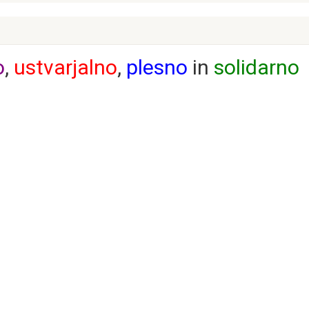
o
,
ustvarjalno
,
plesno
in
solidarno