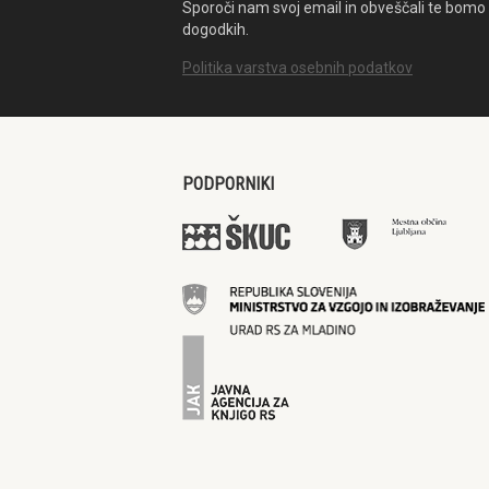
Sporoči nam svoj email in obveščali te bomo 
dogodkih.
Politika varstva osebnih podatkov
PODPORNIKI