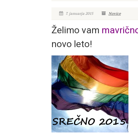
7. januarja 2015
Novice
Želimo vam
mavričn
novo leto!