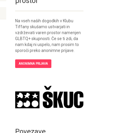
prostor
Na vseh naših dogodkih v Klubu
Tiffany skušamo ustvarjati in
vzdrževati varen prostor namenjen
GLBTQ+ skupnosti. Če se ti zdi, da
nam kdaj ni uspelo, nam prosim to
sporoči preko anonimne prijave.
ANONIMNA PRIJAVA
Povezave