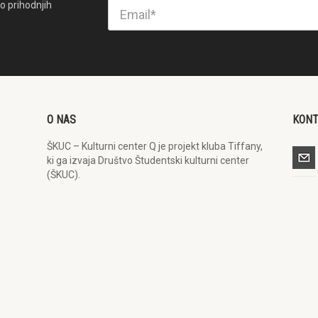
o prihodnjih
O NAS
KON
ŠKUC – Kulturni center Q je projekt kluba Tiffany,
ki ga izvaja Društvo Študentski kulturni center
(ŠKUC).