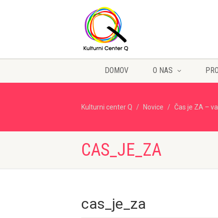
DOMOV
O NAS
PR
Kulturni center Q
Novice
Čas je ZA – va
CAS_JE_ZA
cas_je_za