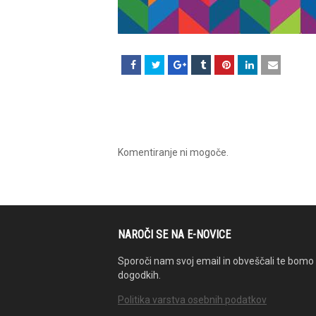
Komentiranje ni mogoče.
NAROČI SE NA E-NOVICE
Sporoči nam svoj email in obveščali te bomo 
dogodkih.
Politika varstva osebnih podatkov