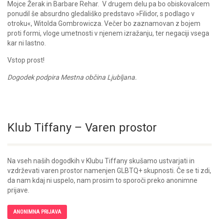
Mojce Žerak in Barbare Rehar. V drugem delu pa bo obiskovalcem
ponudil še absurdno gledališko predstavo »Filidor, s podlago v
otroku«, Witolda Gombrowicza. Večer bo zaznamovan z bojem
proti formi, vloge umetnosti v njenem izražanju, ter negaciji vsega
kar ni lastno.
Vstop prost!
Dogodek podpira Mestna občina Ljubljana.
Klub Tiffany – Varen prostor
Na vseh naših dogodkih v Klubu Tiffany skušamo ustvarjati in
vzdrževati varen prostor namenjen GLBTQ+ skupnosti. Če se ti zdi,
da nam kdaj ni uspelo, nam prosim to sporoči preko anonimne
prijave.
ANONIMNA PRIJAVA