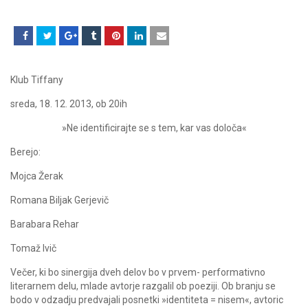
Klub Tiffany
sreda, 18. 12. 2013, ob 20ih
»
Ne identificirajte se s tem, kar vas določa
«
Berejo:
Mojca Žerak
Romana Biljak Gerjevič
Barabara Rehar
Tomaž Ivič
Večer, ki bo sinergija dveh delov bo v prvem- performativno
literarnem delu, mlade avtorje razgalil ob poeziji. Ob branju se
bodo v odzadju predvajali posnetki »identiteta = nisem«, avtoric