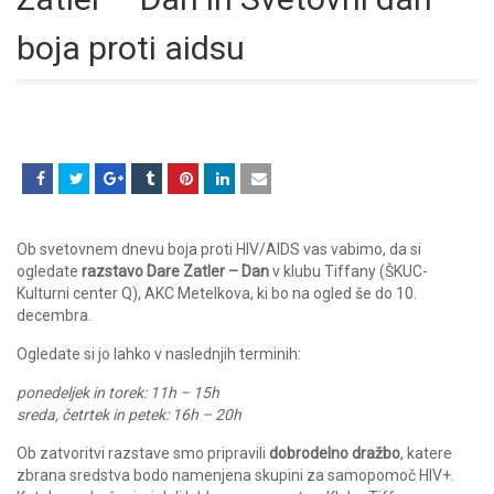
boja proti aidsu
Ob svetovnem dnevu boja proti HIV/AIDS vas vabimo, da si
ogledate
razstavo Dare Zatler – Dan
v klubu Tiffany (ŠKUC-
Kulturni center Q), AKC Metelkova, ki bo na ogled še do 10.
decembra.
Ogledate si jo lahko v naslednjih terminih:
ponedeljek in torek: 11h – 15h
sreda, četrtek in petek: 16h – 20h
Ob zatvoritvi razstave smo pripravili
dobrodelno dražbo
, katere
zbrana sredstva bodo namenjena skupini za samopomoč HIV+.