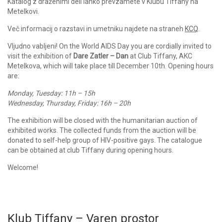
Katalog z draženimi deli lahko prevzamete v Klubu Tiffany na
Metelkovi.
Več informacij o razstavi in umetniku najdete na straneh
KCQ
.
Vljudno vabljeni! On the World AIDS Day you are cordially invited to
visit the exhibition of
Dare Zatler – Dan
at Club Tiffany, AKC
Metelkova, which will take place till December 10th. Opening hours
are:
Monday, Tuesday: 11h – 15h
Wednesday, Thursday, Friday: 16h – 20h
The exhibition will be closed with the humanitarian auction of
exhibited works. The collected funds from the auction will be
donated to self-help group of HIV-positive gays. The catalogue
can be obtained at club Tiffany during opening hours.
Welcome!
Klub Tiffany – Varen prostor