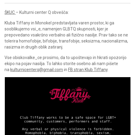
ŠKUC
– Kulturni center Q obvešča:
Kluba Tiffany in Monokel predstavljata varen prostor, ki ga
sooblikujemo vsi_e, namenjen GLBTQ skupnosti, kjer je
prepovedano vsakršno verbalno ali fizično nasilje. Prav tako se ne
tolerira homofobije, bifobije, transfobije, seksizma, nacionalizma,
rasizma in drugih oblik zatiranj.
Vse obiskovalke_ce prosimo, da to upoštevajo in hkrati opozorijo
ekipo na pojav nasilja. To lahko storite osebno ali nam pišete
na
kulturnicenterq@gmail.com
in
FB stran Klub Tiffany
.