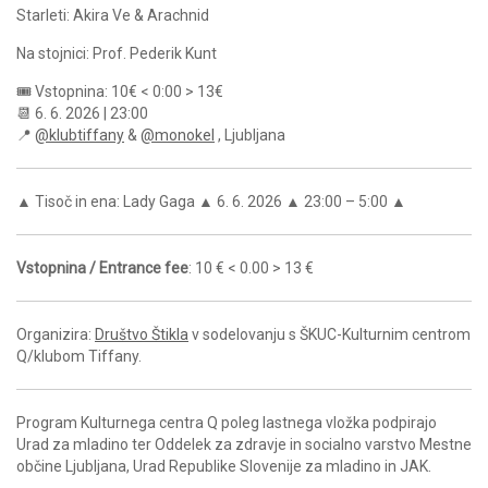
Starleti: Akira Ve & Arachnid
Na stojnici: Prof. Pederik Kunt
🎟️ Vstopnina: 10€ < 0:00 > 13€
📆 6. 6. 2026 | 23:00
📍
@klubtiffany
&
@monokel
, Ljubljana
▲ Tisoč in ena: Lady Gaga ▲ 6. 6. 2026 ▲ 23:00 – 5:00 ▲
Vstopnina / Entrance fee
: 10 € < 0.00 > 13 €
Organizira:
Društvo Štikla
v sodelovanju s ŠKUC-Kulturnim centrom
Q/klubom Tiffany.
Program Kulturnega centra Q poleg lastnega vložka podpirajo
Urad za mladino ter Oddelek za zdravje in socialno varstvo Mestne
občine Ljubljana, Urad Republike Slovenije za mladino in JAK.