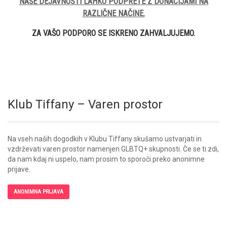
NAŠE DEJAVNOSTI LAHKO PODPRETE Z DONACIJAMI NA
RAZLIČNE NAČINE.
ZA VAŠO PODPORO SE ISKRENO ZAHVALJUJEMO.
Klub Tiffany – Varen prostor
Na vseh naših dogodkih v Klubu Tiffany skušamo ustvarjati in
vzdrževati varen prostor namenjen GLBTQ+ skupnosti. Če se ti zdi,
da nam kdaj ni uspelo, nam prosim to sporoči preko anonimne
prijave.
ANONIMNA PRIJAVA