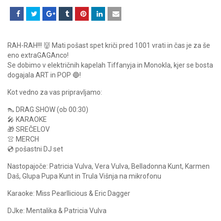
RAH-RAH!!! 👹 Mati pošast spet kriči pred 1001 vrati in čas je za še
eno extraGAGAnco!
Se dobimo v električnih kapelah Tiffanyja in Monokla, kjer se bosta
dogajala ART in POP 🔵!
Kot vedno za vas pripravljamo:
👠 DRAG SHOW (ob 00:30)
🎤 KARAOKE
🎁 SREČELOV
👚 MERCH
💿 pošastni DJ set
Nastopajoče: Patricia Vulva, Vera Vulva, Belladonna Kunt, Karmen
Daš, Glupa Pupa Kunt in Trula Višnja na mikrofonu
Karaoke: Miss Pearllicious & Eric Dagger
DJke: Mentalika & Patricia Vulva