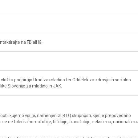
ntaktirajte na
FB
ali
IG.
vložka podpirajo Urad za mladino ter Oddelek za zdravje in socialno
ike Slovenije za mladino in JAK.
a sooblikujemo vsi_e, namenjen GLBTQ skupnosti, kjer je prepovedano
ko se ne tolerira homofobije, bifobije, transfobije, seksizma, nacionalizm