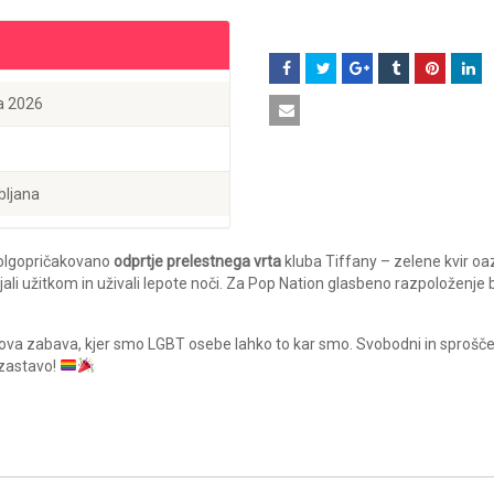
ja 2026
bljana
 dolgopričakovano
odprtje prelestnega vrta
kluba Tiffany – zelene kvir oa
ajali užitkom in uživali lepote noči. Za Pop Nation glasbeno razpoloženje 
kova zabava, kjer smo LGBT osebe lahko to kar smo. Svobodni in sprošče
 zastavo!