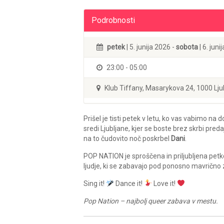
Podrobnosti
petek
| 5. junija 2026 -
sobota
| 6. juni
23:00 - 05:00
Klub Tiffany, Masarykova 24, 1000 Lju
Prišel je tisti petek v letu, ko vas vabimo na
sredi Ljubljane, kjer se boste brez skrbi pred
na to čudovito noč poskrbel
Dani
.
POP NATION je sproščena in priljubljena pet
ljudje, ki se zabavajo pod ponosno mavrično
Sing it!
Dance it!
Love it!
Pop Nation – najbolj queer zabava v mestu.