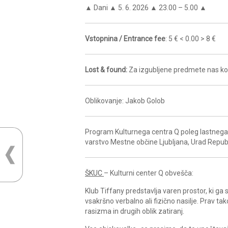
▲ Dani ▲ 5. 6. 2026 ▲ 23.00 – 5.00 ▲
Vstopnina / Entrance fee
: 5 € < 0.00 > 8 €
Lost & found:
Za izgubljene predmete nas ko
Oblikovanje: Jakob Golob
Program Kulturnega centra Q poleg lastnega 
varstvo Mestne občine Ljubljana, Urad Republ
ŠKUC
– Kulturni center Q obvešča:
Klub Tiffany predstavlja varen prostor, ki g
vsakršno verbalno ali fizično nasilje. Prav ta
rasizma in drugih oblik zatiranj.