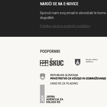
NAROČI SE NA E-NOVICE
Sporoči nam svoj email in obveščali te bomo 
dogodkih.
Politika varstva osebnih podatkov
PODPORNIKI