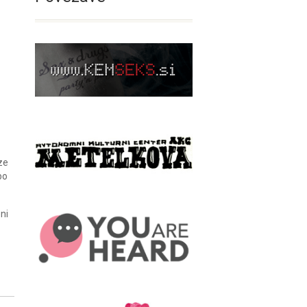
ze
bo
ni