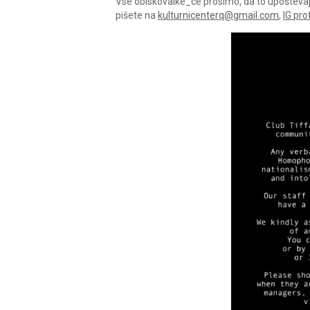
Vse obiskovalke_ce prosimo, da to upoštevajo 
pišete na
kulturnicenterq@gmail.com
,
IG prof