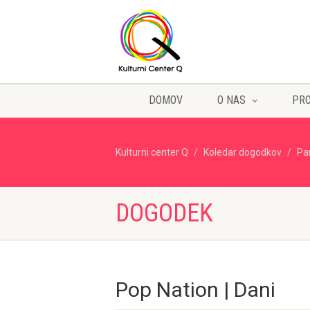
DOMOV
O NAS
PR
Kulturni center Q
Koledar dogodkov
Pa
DOGODEK
Pop Nation | Dani