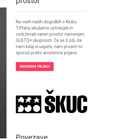
prostor
Na vseh naših dogodkih v Klubu
Tiffany skušamo ustvarjati in
vzdrževati varen prostor namenjen
GLBTQ+ skupnosti. Če se ti zdi, da
nam kdaj ni uspelo, nam prosim to
sporoči preko anonimne prijave.
ANONIMNA PRIJAVA
Povezave