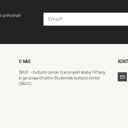
o prihodnjih
O NAS
KON
ŠKUC – Kulturni center Q je projekt kluba Tiffany,
ki ga izvaja Društvo Študentski kulturni center
(ŠKUC).