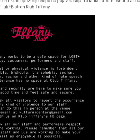
in hkrati opozorijo ekipo na pojav nasilja. To lahko storite osebno ali 
il
ali
FB stran Klub Tiffany
.