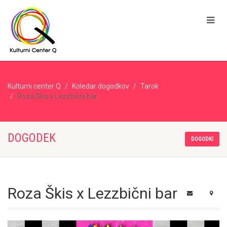
Kulturni center Q
Koledar dogodkov
Tarok
Roza Škis x Lezzbični bar
DOGODEK
DOGODKI
Roza Škis x Lezzbični bar