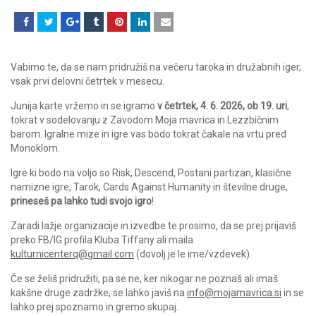
Vabimo te, da se nam pridružiš na večeru taroka in družabnih iger,
vsak prvi delovni četrtek v mesecu.
Junija karte vržemo in se igramo
v četrtek, 4. 6. 2026, ob 19. uri
,
tokrat v sodelovanju z Zavodom Moja mavrica in Lezzbičnim
barom. Igralne mize in igre vas bodo tokrat čakale na vrtu pred
Monoklom.
Igre ki bodo na voljo so Risk, Descend, Postani partizan, klasične
namizne igre, Tarok, Cards Against Humanity in številne druge,
prineseš pa lahko tudi svojo igro
!
Zaradi lažje organizacije in izvedbe te prosimo, da se prej prijaviš
preko FB/IG profila Kluba Tiffany ali maila
kulturnicenterq@gmail.com
(dovolj je le ime/vzdevek).
Če se želiš pridružiti, pa se ne, ker nikogar ne poznaš ali imaš
kakšne druge zadržke, se lahko javiš na
info@mojamavrica.si
in se
lahko prej spoznamo in gremo skupaj.