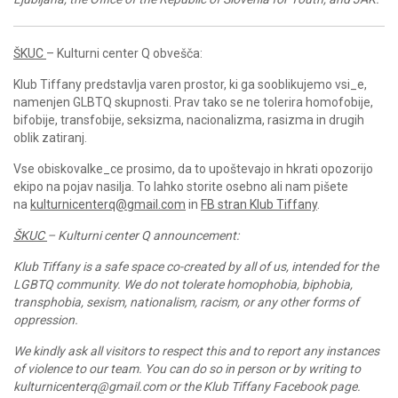
ŠKUC
– Kulturni center Q obvešča:
Klub Tiffany predstavlja varen prostor, ki ga sooblikujemo vsi_e,
namenjen GLBTQ skupnosti. Prav tako se ne tolerira homofobije,
bifobije, transfobije, seksizma, nacionalizma, rasizma in drugih
oblik zatiranj.
Vse obiskovalke_ce prosimo, da to upoštevajo in hkrati opozorijo
ekipo na pojav nasilja. To lahko storite osebno ali nam pišete
na
kulturnicenterq@gmail.com
in
FB stran Klub Tiffany
.
ŠKUC
– Kulturni center Q announcement:
Klub Tiffany is a safe space co-created by all of us, intended for the
LGBTQ community. We do not tolerate homophobia, biphobia,
transphobia, sexism, nationalism, racism, or any other forms of
oppression.
We kindly ask all visitors to respect this and to report any instances
of violence to our team. You can do so in person or by writing to
kulturnicenterq@gmail.com or the
Klub Tiffany Facebook page
.