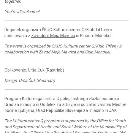
together.
You’re all welcome!
Dogodek organizira ŠKUC-Kulturni center Q/Klub Tiffany v
sodelovanju z
Zavodom Moja Mavrica
in Klubom Monokel.
The event is organized by ŠKUC-Kulturni center Q/Klub Tiffany in
collaboration with
Zavod Moja Mavrica
and Club Monokel.
Oblikovanje: Urša Čuk (Rastrlab)
Design: Urša Čuk (Rastrlab)
Program Kulturnega centra Q poleg lastnega vložka podpirajo
Urad za mladino in Oddelek za zdravje in socialno varstvo Mestne
občine Ljubljana, Urad Republike Slovenije za mladino in JAK.
The Kulturni center Q program is supported by the Office for Youth
and Department of Health and Social Welfare of the Municipality of
Ljubljana, the Office of the Republic of Slovenia for Youth, and JAK.