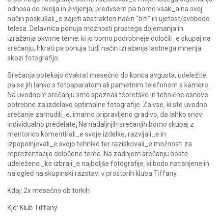
odnosa do okolja in življenja, predvsem pa bomo vsak_a na svoj
način poskušali_e zajeti abstrakten način “biti” in ujetost/svobodo
telesa. Delavnica ponuja možnosti prostega dojemanja in
izražanja okvirne teme, ki jo bomo podrobneje določili_e skupaj na
srečanju, hkrati pa ponuja tudi način izražanja lastnega mnenja
skozi fotografijo.
Srečanja potekajo dvakrat mesečno do konca avgusta, udeležite
pa se jih lahko s fotoaparatom ali pametnim telefonom s kamero.
Na uvodnem srečanju smo spoznali teoretske in tehnične osnove
potrebne za izdelavo optimalne fotografije. Za vse, ki ste uvodno
srečanje zamudili_e, imamo pripravljeno gradivo, da lahko snov
individualno predelate
.
Na nadaljnjih srečanjih bomo skupaj z
mentorico komentirali_e svoje izdelke, razvijali_e in
izpopolnjevali_e svojo tehniko ter raziskovali_e možnosti za
reprezentacijo določene teme. Na zadnjem srečanju boste
udeleženci_ke izbrali_e najboljše fotografije, ki bodo natisnjene in
na ogled na skupinski razstavi v prostorih kluba Tiffany.
Kdaj: 2x mesečno ob torkih
Kje: Klub Tiffany