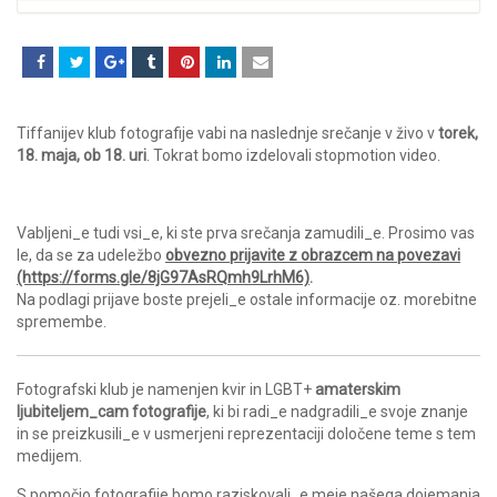
Tiffanijev klub fotografije vabi na naslednje srečanje v živo v
torek,
18. maja, ob 18. uri
. Tokrat bomo izdelovali stopmotion video.
Vabljeni_e tudi vsi_e, ki ste prva srečanja zamudili_e. Prosimo vas
le, da se za udeležbo
obvezno prijavite z obrazcem na povezavi
(https://forms.gle/8jG97AsRQmh9LrhM6)
.
Na podlagi prijave boste prejeli_e ostale informacije oz. morebitne
spremembe.
Fotografski klub je namenjen kvir in LGBT+
amaterskim
ljubiteljem_cam fotografije
, ki bi radi_e nadgradili_e svoje znanje
in se preizkusili_e v usmerjeni reprezentaciji določene teme s tem
medijem.
S pomočjo fotografije bomo raziskovali_e meje našega dojemanja