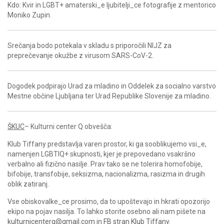
Kdo: Kvir in LGBT+ amaterski_e ljubitelji_ce fotografije z mentorico
Moniko Zupin.
Srečanja bodo potekala v skladu s priporočili NIJZ za
preprečevanje okužbe z virusom SARS-CoV-2.
Dogodek podpirajo Urad za mladino in Oddelek za socialno varstvo
Mestne občine Ljubljana ter Urad Republike Slovenije za mladino.
ŠKUC
– Kulturni center Q obvešča:
Klub Tiffany predstavlja varen prostor, ki ga sooblikujemo vsi_e,
namenjen LGBTIQ+ skupnosti, kjer je prepovedano vsakršno
verbalno ali fizično nasilje. Prav tako se ne tolerira homofobije,
bifobije, transfobije, seksizma, nacionalizma, rasizma in drugih
oblik zatiranj.
Vse obiskovalke_ce prosimo, da to upoštevajo in hkrati opozorijo
ekipo na pojav nasilja. To lahko storite osebno ali nam pišete na
kulturnicenterq@gmail.com
in
FB stran Klub Tiffany
.