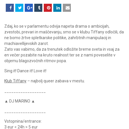
Zdaj, ko se v parlamentu odvija napeta drama o ambicijah,
zvestobi, prevari in maščevanju, smo se v klubu Tiffany odločili, da
ne bomo žrtve spletkarske politike, zahrbtnih manipulacij in
machiavellijevskih zarot.
Zato vas vabimo, da za trenutek odložite breme sveta in vsaj za
en večer pozabite na kruto realnost ter se z nami poveselite v
objemu blagozvočnih ritmov popa.
Sing it! Dance it! Love it!
Klub Tiffany
– najbolj queer zabava v mestu.
__________________
▲ DJ MARINO ▲
__________________
Vstopnina/entrance:
3 eur < 24h > 5 eur