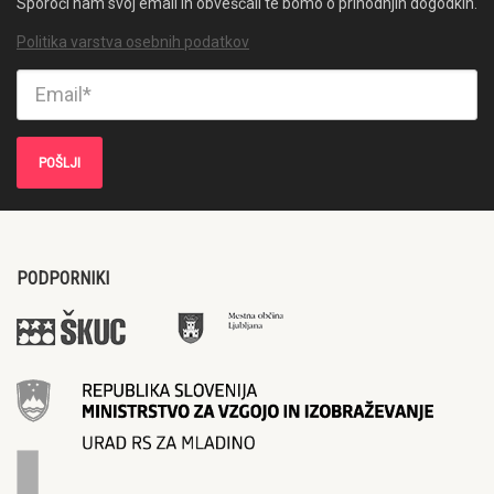
Sporoči nam svoj email in obveščali te bomo o prihodnjih dogodkih.
Politika varstva osebnih podatkov
PODPORNIKI