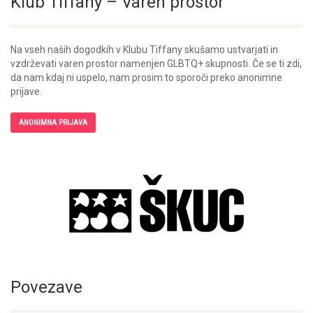
Klub Tiffany – Varen prostor
Na vseh naših dogodkih v Klubu Tiffany skušamo ustvarjati in
vzdrževati varen prostor namenjen GLBTQ+ skupnosti. Če se ti zdi,
da nam kdaj ni uspelo, nam prosim to sporoči preko anonimne
prijave.
ANONIMNA PRIJAVA
Povezave