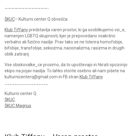
————————–————-
ŠKUC
– Kulturni center Q obvešča:
Klub Tiffany
predstavlja varen prostor, ki ga sooblikujemo vsi_e,
namenjen LGBTQ skupnosti, kjer je prepovedano vsakršno
verbalno ali fizično nasilje. Prav tako se ne tolerira homofobije,
bifobije, transfobije, seksizma, nacionalizma, rasizma in drugih
oblik zatiranj.
Vse obiskovalke_ce prosimo, da to upoštevajo in hkrati opozorijo
ekipo na pojav nasilja. To lahko storite osebno ali nam pišete na
kulturnicenterq@gmail.com in FB stran
Klub Tiffany
__________________
Kulturni center Q
ŠKUC
ŠKUC Magnus