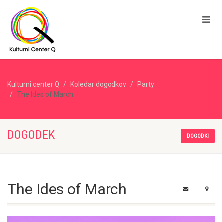
Kulturni center Q
Koledar dogodkov
Party
The Ides of March
DOGODEK
DOGODKI
The Ides of March