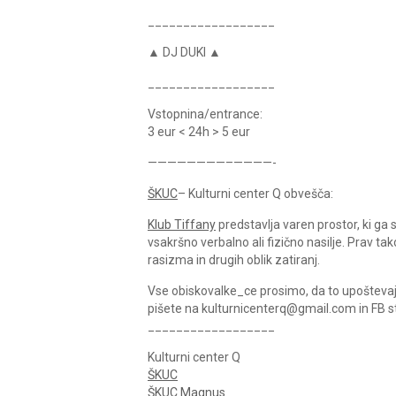
__________________
▲ DJ DUKI ▲
__________________
Vstopnina/entrance:
3 eur < 24h > 5 eur
————————–————-
ŠKUC
– Kulturni center Q obvešča:
Klub Tiffany
predstavlja varen prostor, ki g
vsakršno verbalno ali fizično nasilje. Prav ta
rasizma in drugih oblik zatiranj.
Vse obiskovalke_ce prosimo, da to upoštevajo 
pišete na kulturnicenterq@gmail.com in FB 
__________________
Kulturni center Q
ŠKUC
ŠKUC Magnus