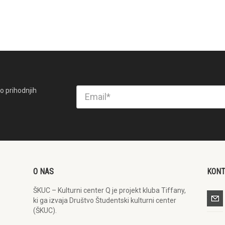
o prihodnjih
O NAS
KON
ŠKUC – Kulturni center Q je projekt kluba Tiffany,
ki ga izvaja Društvo Študentski kulturni center
(ŠKUC).