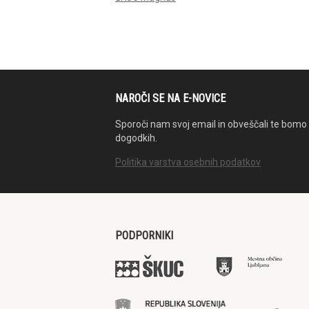
NAROČI SE NA E-NOVICE
Sporoči nam svoj email in obveščali te bomo 
dogodkih.
Politika varstva osebnih podatkov
PODPORNIKI