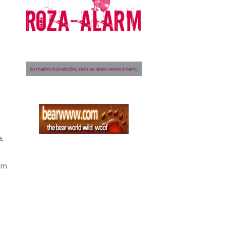
a,
nam