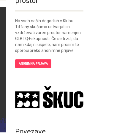
prostor
Na vseh naših dogodkih v Klubu
Tiffany skušamo ustvarjati in
vzdrževati varen prostor namenjen
GLBTQ+ skupnosti. Če se ti zdi, da
nam kdaj ni uspelo, nam prosim to
sporoči preko anonimne prijave.
ANONIMNA PRIJAVA
Povezave