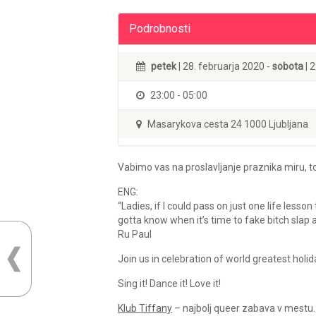
Podrobnosti
petek
| 28. februarja 2020 -
sobota
| 
23:00 - 05:00
Masarykova cesta 24 1000 Ljubljana
Vabimo vas na proslavljanje praznika miru, to
ENG:
“Ladies, if I could pass on just one life less
gotta know when it’s time to fake bitch slap 
Ru Paul
Join us in celebration of world greatest holida
Sing it! Dance it! Love it!
Klub Tiffany
– najbolj queer zabava v mestu.