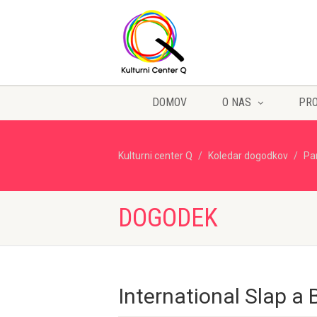
DOMOV
O NAS
PR
Kulturni center Q
Koledar dogodkov
Pa
DOGODEK
International Slap a 