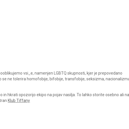
a sooblikujemo vsi_e, namenjen LGBTQ skupnosti, kjer je prepovedano
ko se ne tolerira homofobije, bifobije, transfobije, seksizma, nacionalizm
in hkrati opozorijo ekipo na pojav nasilja. To lahko storite osebno ali 
stran
Klub Tiffany