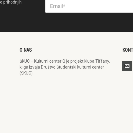
o prihodnjih
O NAS
KON
ŠKUC – Kulturni center Q je projekt kluba Tiffany,
ki ga izvaja Društvo Študentski kulturni center
(ŠKUC).