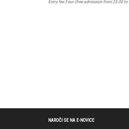
Entry fee 3 eur (free admission from 23.00 to
NAROČI SE NA E-NOVICE