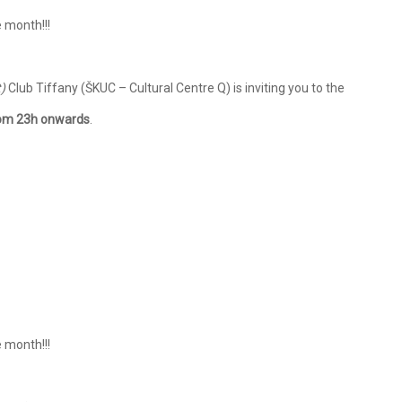
 month!!!
)
Club Tiffany (ŠKUC – Cultural Centre Q) is inviting you to the
om 23h onwards
.
 month!!!