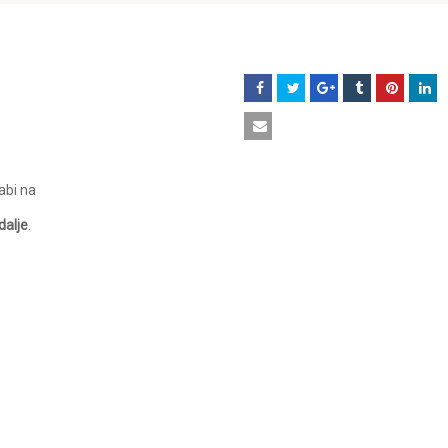
abi na
dalje
.