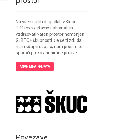
prostor
Na vseh naših dogodkih v Klubu
Tiffany skušamo ustvarjati in
vzdrževati varen prostor namenjen
GLBTQ+ skupnosti. Če se ti zdi, da
nam kdaj ni uspelo, nam prosim to
sporoči preko anonimne prijave.
ANONIMNA PRIJAVA
Povezave