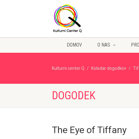
DOMOV
O NAS
PR
Kulturni center Q
Koledar dogodkov
Ti
DOGODEK
The Eye of Tiffany