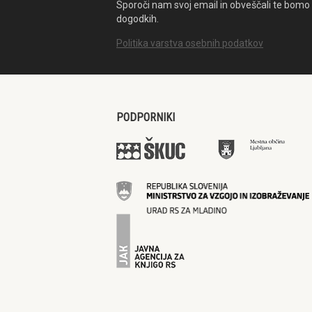
Sporoči nam svoj email in obveščali te bomo 
dogodkih.
Politika varstva osebnih podatkov
PODPORNIKI