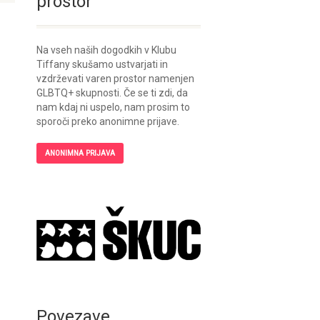
prostor
Na vseh naših dogodkih v Klubu
Tiffany skušamo ustvarjati in
vzdrževati varen prostor namenjen
GLBTQ+ skupnosti. Če se ti zdi, da
nam kdaj ni uspelo, nam prosim to
sporoči preko anonimne prijave.
ANONIMNA PRIJAVA
Povezave