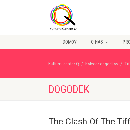
DOMOV
O NAS
PR
Kulturni center Q
Koledar dogodkov
Ti
DOGODEK
The Clash Of The Tif