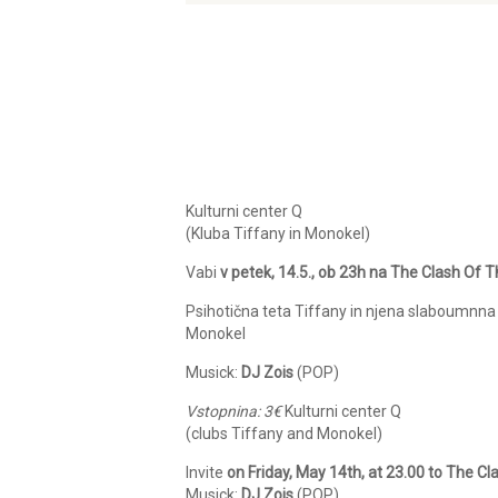
Kulturni center Q
(Kluba Tiffany in Monokel)
Vabi
v petek, 14.5., ob 23h na The Clash Of T
Psihotična teta Tiffany in njena slaboumnna 
Monokel
Musick:
DJ Zois
(POP)
Vstopnina: 3€
Kulturni center Q
(clubs Tiffany and Monokel)
Invite
on Friday, May 14th, at 23.00 to The Cl
Musick:
DJ Zois
(POP)