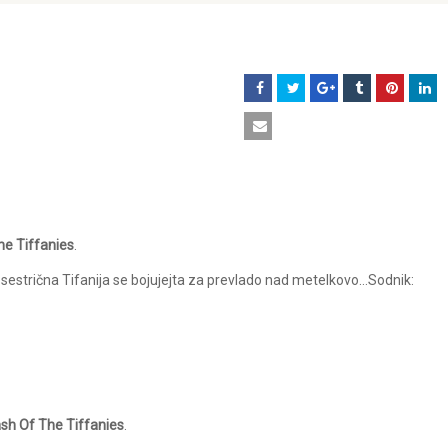
he Tiffanies
.
sestrična Tifanija se bojujejta za prevlado nad metelkovo…Sodnik:
ash Of The Tiffanies
.