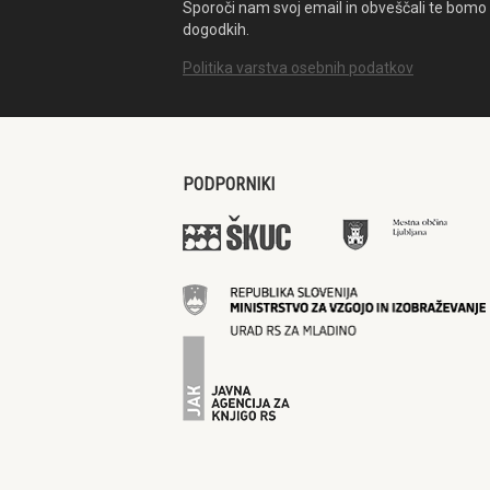
Sporoči nam svoj email in obveščali te bomo 
dogodkih.
Politika varstva osebnih podatkov
PODPORNIKI