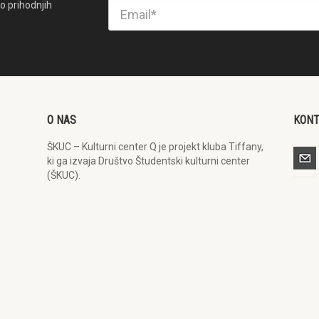
o prihodnjih
O NAS
KON
ŠKUC – Kulturni center Q je projekt kluba Tiffany,
ki ga izvaja Društvo Študentski kulturni center
(ŠKUC).