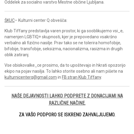
Oddelek za socialno varstvo Mestne občine Ljubljana.
ŠKUC
– Kulturni center Q obvešča:
Klub Tiffany predstavlja varen prostor, ki ga sooblikujemo vsi_e,
namenjen LGBTIQ+ skupnosti, kjer je prepovedano vsakršno
verbalno ali fizično nasilje. Prav tako se ne tolerira homofobije,
bifobije, transfobije, seksizma, nacionalizma, rasizma in drugih
oblik zatiranj.
Vse obiskovalke_ce prosimo, da to upoštevajo in hkrati opozorijo
ekipo na pojav nasilja. To lahko storite osebno ali nam pišete na
kulturnicenterq@gmail.com
in
FB stran Klub Tiffany
.
NAŠE DEJAVNOSTI LAHKO PODPRETE Z DONACIJAMI NA
RAZLIČNE NAČINE.
ZA VAŠO PODPORO SE ISKRENO ZAHVALJUJEMO.