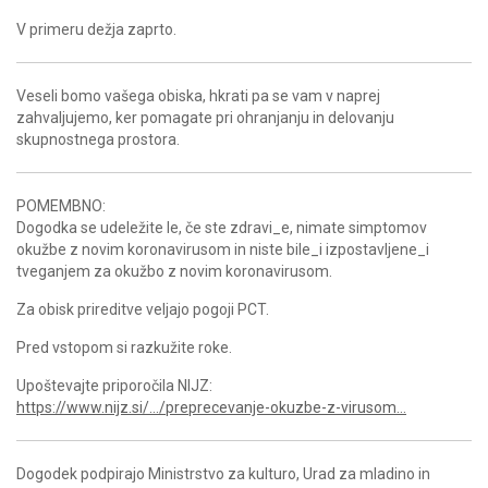
V primeru dežja zaprto.
Veseli bomo vašega obiska, hkrati pa se vam v naprej
zahvaljujemo, ker pomagate pri ohranjanju in delovanju
skupnostnega prostora.
POMEMBNO:
Dogodka se udeležite le, če ste zdravi_e, nimate simptomov
okužbe z novim koronavirusom in niste bile_i izpostavljene_i
tveganjem za okužbo z novim koronavirusom.
Za obisk prireditve veljajo pogoji PCT.
Pred vstopom si razkužite roke.
Upoštevajte priporočila NIJZ:
https://www.nijz.si/…/preprecevanje-okuzbe-z-virusom…
Dogodek podpirajo Ministrstvo za kulturo, Urad za mladino in