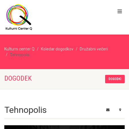
Kulturni center Q
Koledar dogodkov
Družabni večeri
Tehnopolis
DOGODEK
DOGODKI
Tehnopolis