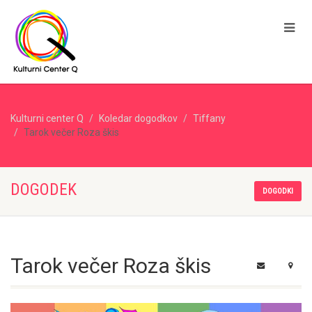
Kulturni center Q
Koledar dogodkov
Tiffany
Tarok večer Roza škis
DOGODEK
DOGODKI
Tarok večer Roza škis