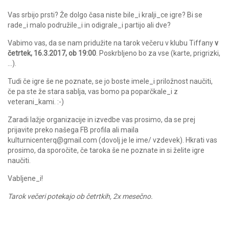
Vas srbijo prsti? Že dolgo časa niste bile_i kralji_ce igre? Bi se
rade_i malo podružile_i in odigrale_i partijo ali dve?
Vabimo vas, da se nam pridužite na tarok večeru v klubu Tiffany
v
četrtek, 16.3.2017, ob 19:00
. Poskrbljeno bo za vse (karte, prigrizki,
…).
Tudi če igre še ne poznate, se jo boste imele_i priložnost naučiti,
če pa ste že stara sablja, vas bomo pa poparčkale_i z
veterani_kami. :-)
Zaradi lažje organizacije in izvedbe vas prosimo, da se prej
prijavite preko našega FB profila ali maila
kulturnicenterq@gmail.com (dovolj je le ime/ vzdevek). Hkrati vas
prosimo, da sporočite, če taroka še ne poznate in si želite igre
naučiti.
Vabljene_i!
Tarok večeri potekajo ob četrtkih, 2x mesečno.