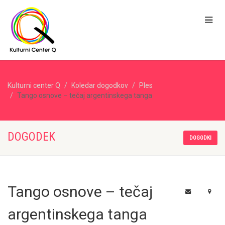
Kulturni center Q
Koledar dogodkov
Ples
Tango osnove – tečaj argentinskega tanga
DOGODEK
DOGODKI
Tango osnove – tečaj
argentinskega tanga