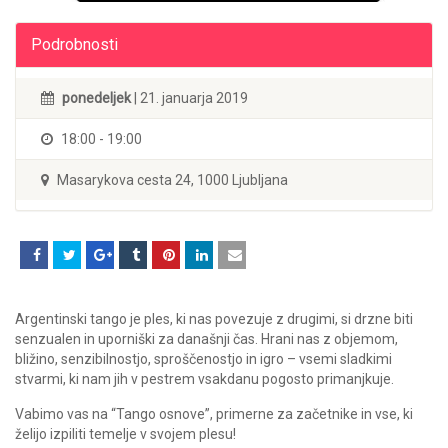
Podrobnosti
ponedeljek
| 21. januarja 2019
18:00 - 19:00
Masarykova cesta 24, 1000 Ljubljana
Argentinski tango je ples, ki nas povezuje z drugimi, si drzne biti
senzualen in uporniški za današnji čas. Hrani nas z objemom,
bližino, senzibilnostjo, sproščenostjo in igro – vsemi sladkimi
stvarmi, ki nam jih v pestrem vsakdanu pogosto primanjkuje.
Vabimo vas na “Tango osnove”, primerne za začetnike in vse, ki
želijo izpiliti temelje v svojem plesu!