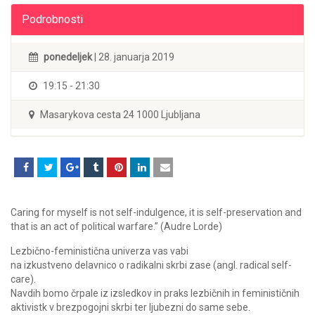
Podrobnosti
ponedeljek
| 28. januarja 2019
19:15 - 21:30
Masarykova cesta 24 1000 Ljubljana
Caring for myself is not self-indulgence, it is self-preservation and
that is an act of political warfare.” (Audre Lorde)
Lezbično-feministična univerza vas vabi
na izkustveno delavnico o radikalni skrbi zase (angl. radical self-
care).
Navdih bomo črpale iz izsledkov in praks lezbičnih in feminističnih
aktivistk v brezpogojni skrbi ter ljubezni do same sebe.