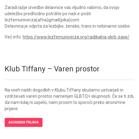
Zaradi lažje izvedbe delavnice vas vljudno vabimo, da svojo
udeležbo predhodno potrdite po naši e-pošti
lezfemuniverza(afna)gmail(pika)com.
Delavnica je odprta za lezbijke, ženske, trans in nebinarne osebe.
Več info:
https://www.lezfemuniverza.org/radikalna-skrb-zase/
Klub Tiffany – Varen prostor
Na vseh naših dogodkih v Klubu Tiffany skušamo ustvarjati in
vzdrževati varen prostor namenjen GLBTQ+ skupnosti. Če se ti zdi,
da nam kdaj ni uspelo, nam prosim to sporoči preko anonimne
prijave.
ANONIMNA PRIJAVA