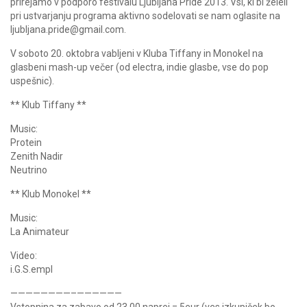
prirejamo v podporo festivalu Ljubljana Pride 2013. Vsi, ki bi želeli
pri ustvarjanju programa aktivno sodelovati se nam oglasite na
ljubljana.pride@gmail.com.
V soboto 20. oktobra vabljeni v Kluba Tiffany in Monokel na
glasbeni mash-up večer (od electra, indie glasbe, vse do pop
uspešnic).
** Klub Tiffany **
Music:
Protein
Zenith Nadir
Neutrino
** Klub Monokel **
Music:
La Animateur
Video:
i.G.S.empl
————————–
——————