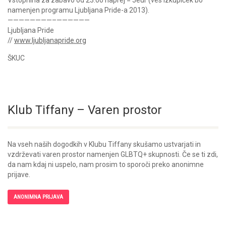
Vstopnina za zabavo od 23.00 naprej = 5eur (ves izkupiček bo
namenjen programu Ljubljana Pride-a 2013).
————————–
——————
Ljubljana Pride
//
www.ljubljanapride.org
ŠKUC
Klub Tiffany – Varen prostor
Na vseh naših dogodkih v Klubu Tiffany skušamo ustvarjati in
vzdrževati varen prostor namenjen GLBTQ+ skupnosti. Če se ti zdi,
da nam kdaj ni uspelo, nam prosim to sporoči preko anonimne
prijave.
ANONIMNA PRIJAVA