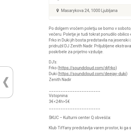
Masarykova 24, 1000 Ljubljana
Po dolgem vročem poletju se bomo v soboto, 
večeru. Poletje je tudi tokrat ponudilo obili
Frko in Duki jih bosta predstavila na jesens
pridružil DJ Zenith Nadir. Priljubljene ekst
poskrbele za prijetno vzdušje.
DJ’s:
Frko (
https://soundcloud.com/
djfrko
)
Duki (
https://soundcloud.com/
deejay-duki
)
Zenith Nadir
______________________
Vstopnina:
3€<24h>5€
______________________
ŠKUC – Kulturni center Q obvešča:
Klub Tiffany predstavlja varen prostor, ki g