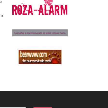
ma
am