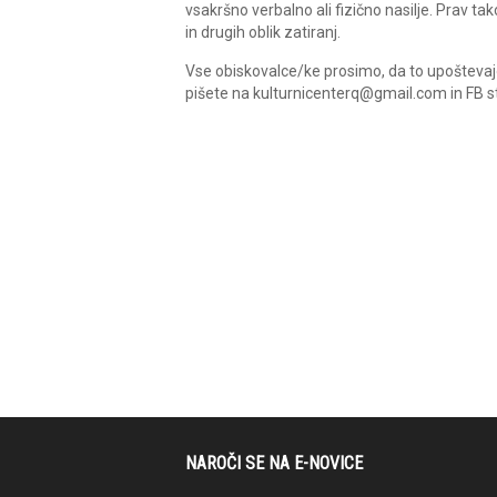
vsakršno verbalno ali fizično nasilje. Prav t
in drugih oblik zatiranj.
Vse obiskovalce/ke prosimo, da to upoštevajo 
pišete na kulturnicenterq@gmail.com in FB st
NAROČI SE NA E-NOVICE