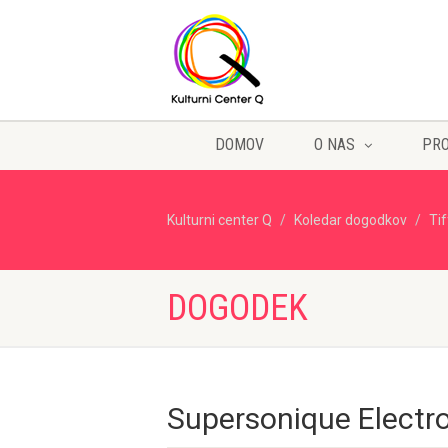
DOMOV
O NAS
PR
Kulturni center Q
Koledar dogodkov
Ti
DOGODEK
Supersonique Electr