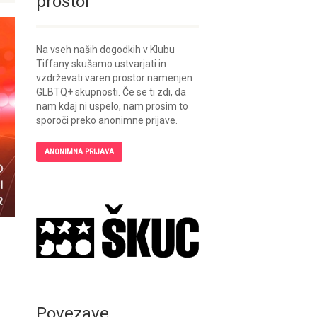
prostor
Na vseh naših dogodkih v Klubu
Tiffany skušamo ustvarjati in
vzdrževati varen prostor namenjen
GLBTQ+ skupnosti. Če se ti zdi, da
nam kdaj ni uspelo, nam prosim to
sporoči preko anonimne prijave.
ANONIMNA PRIJAVA
Povezave