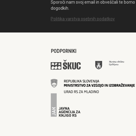
Sporoči nam svoj email in obveščali te bomo 
dogodkih.
Politika varstva osebnih podatkov
PODPORNIKI