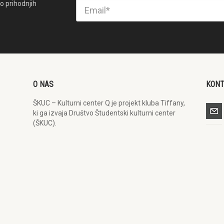
o prihodnjih
O NAS
KON
ŠKUC – Kulturni center Q je projekt kluba Tiffany,
ki ga izvaja Društvo Študentski kulturni center
(ŠKUC).