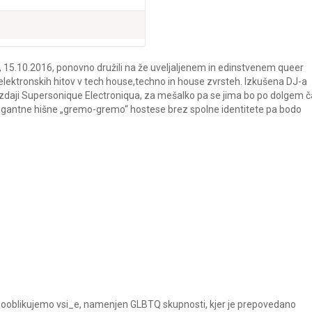
15.10.2016, ponovno družili na že uveljaljenem in edinstvenem queer
co elektronskih hitov v tech house,techno in house zvrsteh. Izkušena DJ-a
ki izdaji Supersonique Electroniqua, za mešalko pa se jima bo po dolgem 
ravagantne hišne „gremo-gremo“ hostese brez spolne identitete pa bodo
a sooblikujemo vsi_e, namenjen GLBTQ skupnosti, kjer je prepovedano