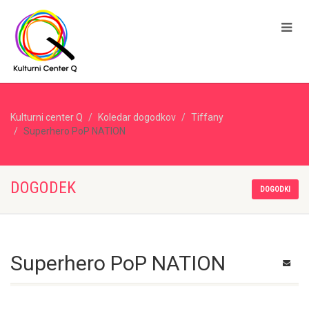
Kulturni center Q
Koledar dogodkov
Tiffany
Superhero PoP NATION
DOGODEK
DOGODKI
Superhero PoP NATION