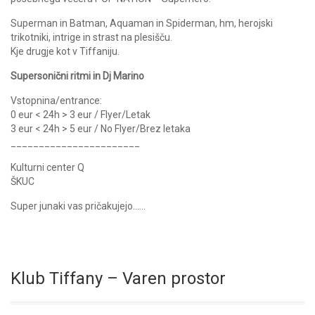
Superman in Batman, Aquaman in Spiderman, hm, herojski
trikotniki, intrige in strast na plesišču.
Kje drugje kot v Tiffaniju.
Supersonični ritmi in Dj Marino
Vstopnina/entrance:
0 eur < 24h > 3 eur / Flyer/Letak
3 eur < 24h > 5 eur / No Flyer/Brez letaka
_______________________
Kulturni center Q
ŠKUC
Super junaki vas pričakujejo……
Klub Tiffany – Varen prostor