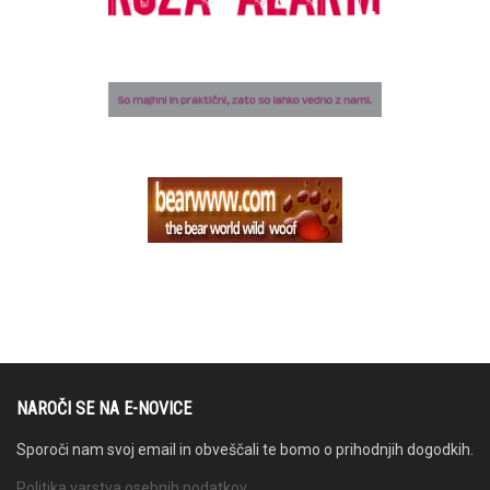
NAROČI SE NA E-NOVICE
Sporoči nam svoj email in obveščali te bomo o prihodnjih dogodkih.
Politika varstva osebnih podatkov