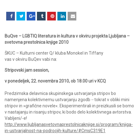
BuQve – LGBTIQ literatura in kultura v okviru projekta Ljubljana –
svetovna prestolnica knjige 2010
ŠKUC – Kulturni center Q/ kluba Monokel in Tiffany
vas v okviru BuQev vabi na:
Stripovski jam session,
v ponedeljek, 22. novembra 2010, ob 18.00 uri v KCQ
Predzimska delavnica skupinskega ustvarjanja stripov bo
namenjena kolektivnemu ustvarjanju zgodb ̶ tokrat v obliki mini
stripov in »grafične novele«. Eksperimentirali in preizkusili se bomo
v nastajanju in risanju stripov, ki bodo delo kolektivnega avtorstva.
Vabljeni/-e!
http://www.ljubljanasvetovnaprestolnicaknjige.si/program/knjiga-
in-ustvarjalnost-na-podrocjih-kulture/#CmsC319E1