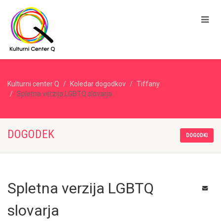
Kulturni center Q
Koledar dogodkov
Tiffany
Spletna verzija LGBTQ slovarja
DOGODEK
DOGODKI
Spletna verzija LGBTQ
slovarja