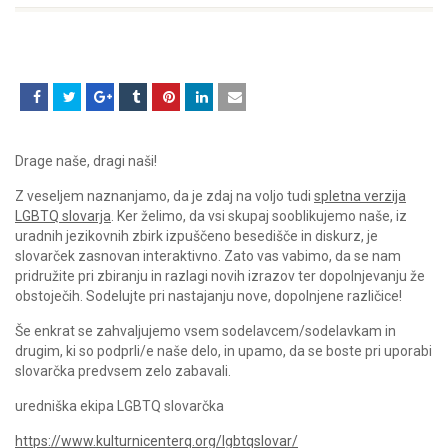
Drage naše, dragi naši!
Z veseljem naznanjamo, da je zdaj na voljo tudi
spletna verzija
LGBTQ slovarja
. Ker želimo, da vsi skupaj sooblikujemo naše, iz
uradnih jezikovnih zbirk izpuščeno besedišče in diskurz, je
slovarček zasnovan interaktivno. Zato vas vabimo, da se nam
pridružite pri zbiranju in razlagi novih izrazov ter dopolnjevanju že
obstoječih. Sodelujte pri nastajanju nove, dopolnjene različice!
Še enkrat se zahvaljujemo vsem sodelavcem/sodelavkam in
drugim, ki so podprli/e naše delo, in upamo, da se boste pri uporabi
slovarčka predvsem zelo zabavali.
uredniška ekipa LGBTQ slovarčka
https://www.kulturnicenterq.org/lgbtqslovar/