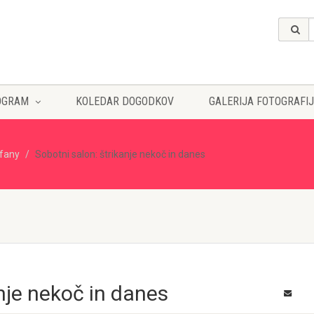
OGRAM
KOLEDAR DOGODKOV
GALERIJA FOTOGRAFIJ
ffany
Sobotni salon: štrikanje nekoč in danes
nje nekoč in danes