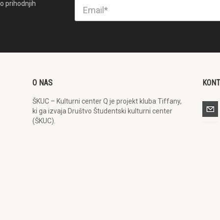
o prihodnjih
O NAS
KON
ŠKUC – Kulturni center Q je projekt kluba Tiffany,
ki ga izvaja Društvo Študentski kulturni center
(ŠKUC).