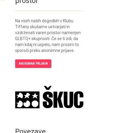
prostor
Na vseh naših dogodkih v Klubu
Tiffany skušamo ustvarjati in
vzdrževati varen prostor namenjen
GLBTQ+ skupnosti. Če se ti zdi, da
nam kdaj ni uspelo, nam prosim to
sporoči preko anonimne prijave.
ANONIMNA PRIJAVA
Povezave