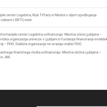
ski center Legebitra, Klub Tiffany in Medoti s ciljem spodbujanja
 in zabave LGBTQ oseb.
nformacijski center Legebitra sofinancirajo: Mestna očina Ljubljana –
tska organizacija univerze v Ljubljani in Fundacija financiranje invalids
ji – FIHO. Stališča organizacije ne izražajo stališč FIHO.
astnega finančnega vložka sofinancirajo: Mestna občina Ljubljana –
 in JAK.