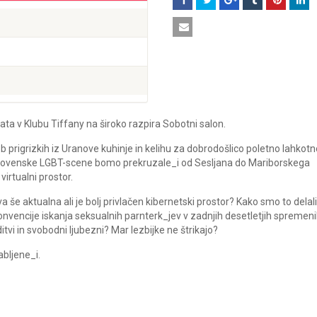
ata v Klubu Tiffany na široko razpira Sobotni salon.
 prigrizkih iz Uranove kuhinje in kelihu za dobrodošlico poletno lahkotn
i slovenske LGBT-scene bomo prekruzale_i od Sesljana do Mariborskega
irtualni prostor.
a še aktualna ali je bolj privlačen kibernetski prostor? Kako smo to delal
nvencije iskanja seksualnih parnterk_jev v zadnjih desetletjih spremeni
vi in svobodni ljubezni? Mar lezbijke ne štrikajo?
abljene_i.