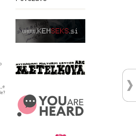
o
i_e
le?