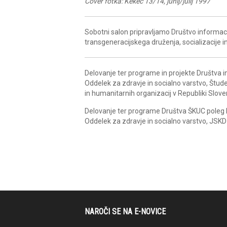
Cover fotka: Kekec 13/14, junij/julij 1997
Sobotni salon pripravljamo Društvo informacij
transgeneracijskega druženja, socializacije
Delovanje ter programe in projekte Društva i
Oddelek za zdravje in socialno varstvo, Študen
in humanitarnih organizacij v Republiki Sloveni
Delovanje ter programe Društva ŠKUC poleg l
Oddelek za zdravje in socialno varstvo, JSKD
NAROČI SE NA E-NOVICE