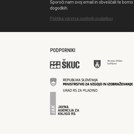
Sporoči nam svoj email in obveščali te bomo 
dogodkih.
Politika varstva osebnih podatkov
PODPORNIKI