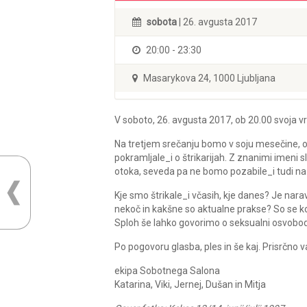
sobota
| 26. avgusta 2017
20:00 - 23:30
Masarykova 24, 1000 Ljubljana
V soboto, 26. avgusta 2017, ob 20.00 svoja vr
Na tretjem srečanju bomo v soju mesečine, ob
pokramljale_i o štrikarijah. Z znanimi imen
otoka, seveda pa ne bomo pozabile_i tudi na v
Kje smo štrikale_i včasih, kje danes? Je narav
nekoč in kakšne so aktualne prakse? So se ko
Sploh še lahko govorimo o seksualni osvobodit
Po pogovoru glasba, ples in še kaj. Prisrčno v
ekipa Sobotnega Salona
Katarina, Viki, Jernej, Dušan in Mitja