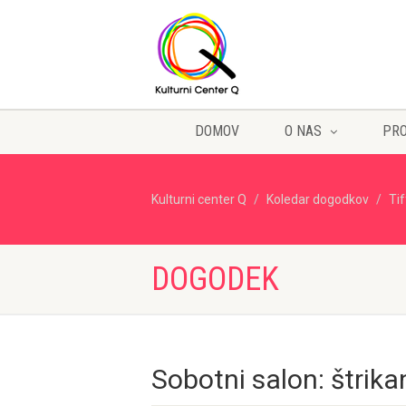
DOMOV
O NAS
PR
Kulturni center Q
Koledar dogodkov
Ti
DOGODEK
Sobotni salon: štrika