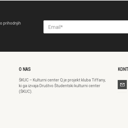
o prihodnjih
O NAS
KON
ŠKUC – Kulturni center Q je projekt kluba Tiffany,
ki ga izvaja Društvo Študentski kulturni center
(ŠKUC).