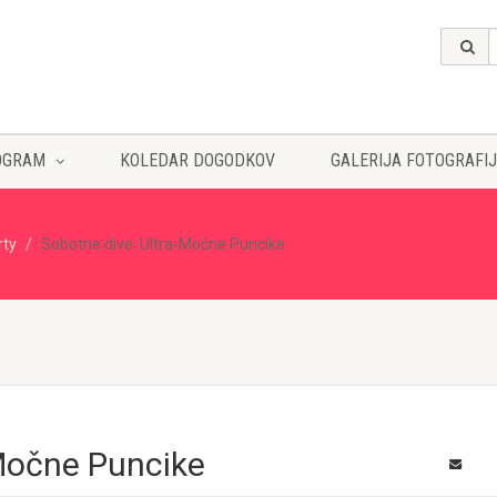
OGRAM
KOLEDAR DOGODKOV
GALERIJA FOTOGRAFIJ
rty
Sobotne dive: Ultra-Močne Puncike
-Močne Puncike