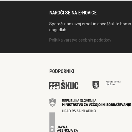
NAROČI SE NA E-NOVICE
Sporoči nam svoj email in obveščali te bomo 
dogodkih.
Politika varstva osebnih podatkov
PODPORNIKI