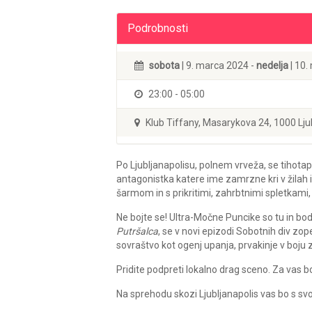
Podrobnosti
sobota
| 9. marca 2024 -
nedelja
| 10.
23:00 - 05:00
Klub Tiffany, Masarykova 24, 1000 Lju
Po Ljubljanapolisu, polnem vrveža, se tihotapi
antagonistka katere ime zamrzne kri v žila
šarmom in s prikritimi, zahrbtnimi spletkami
Ne bojte se! Ultra-Močne Puncike so tu in bod
Putršalca
, se v novi epizodi Sobotnih div zop
sovraštvo kot ogenj upanja, prvakinje v boju
Pridite podpreti lokalno drag sceno. Za vas b
Na sprehodu skozi Ljubljanapolis vas bo s s