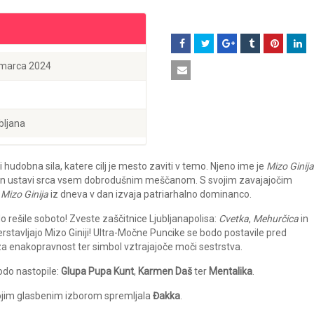
 marca 2024
bljana
 hudobna sila, katere cilj je mesto zaviti v temo. Njeno ime je
Mizo Ginija
h in ustavi srca vsem dobrodušnim meščanom. S svojim zavajajočim
,
Mizo Ginija
iz dneva v dan izvaja patriarhalno dominanco.
o rešile soboto! Zveste zaščitnice Ljubljanapolisa:
Cvetka
,
Mehurčica
in
erstavljajo Mizo Giniji! Ultra-Močne Puncike se bodo postavile pred
 za enakopravnost ter simbol vztrajajoče moči sestrstva.
odo nastopile:
Glupa Pupa Kunt
,
Karmen Daš
ter
Mentalika
.
vojim glasbenim izborom spremljala
Đakka
.