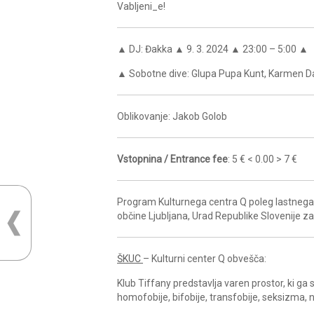
Vabljeni_e!
▲ DJ: Đakka ▲ 9. 3. 2024 ▲ 23:00 – 5:00 ▲
▲ Sobotne dive: Glupa Pupa Kunt, Karmen Da
Oblikovanje: Jakob Golob
Vstopnina / Entrance fee
: 5 € < 0.00 > 7 €
Program Kulturnega centra Q poleg lastnega 
občine Ljubljana, Urad Republike Slovenije z
ŠKUC
– Kulturni center Q obvešča:
Klub Tiffany predstavlja varen prostor, ki g
homofobije, bifobije, transfobije, seksizma, n