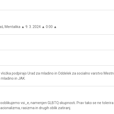
š, Mentalika ▲ 9. 3. 2024 ▲ 0:00 ▲
vložka podpirajo Urad za mladino in Oddelek za socialno varstvo Mest
a mladino in JAK.
a sooblikujemo vsi_e, namenjen GLBTQ skupnosti. Prav tako se ne tolerira
acionalizma, rasizma in drugih oblik zatiranj.