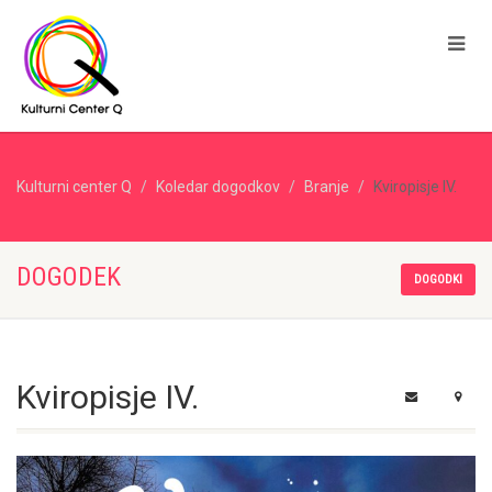
Kulturni center Q
Koledar dogodkov
Branje
Kviropisje IV.
DOGODEK
DOGODKI
Kviropisje IV.