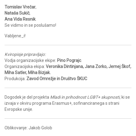
Tomislav Vrečar
,
Nataša Sukič
,
Ana Vida Resnik
.
Se vidimo in se poslušamo!
Vabljene_i!
Kviropisje pripravljajo:
Vodja organizacijske ekipe:
Pino Pograjc
.
Organizacijska ekipa:
Veronika Dintinjana, Jana Zorko, Jernej Škof,
Miha Satler, Miha Bizjak.
Produkcija:
Zavod Omrežje in Društvo ŠKUC
Dogodek je del projekta
Mladi in prihodnost LGBT+ skupnosti,
ki se
izvaja v okviru programa Erasmus+, sofinanciranega s strani
Evropske unije.
Oblikovanje: Jakob Golob