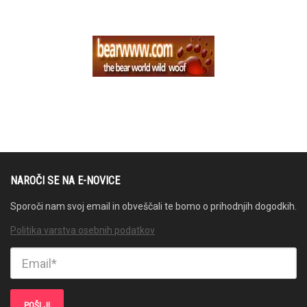
NAROČI SE NA E-NOVICE
Sporoči nam svoj email in obveščali te bomo o prihodnjih dogodkih.
Politika varstva osebnih podatkov