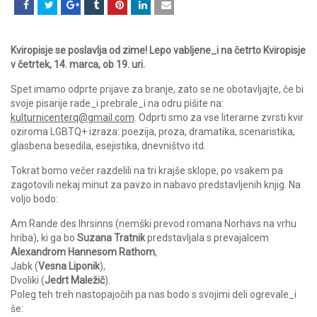
Kviropisje se poslavlja od zime! Lepo vabljene_i na četrto Kviropisje
v četrtek, 14. marca, ob 19. uri.
Spet imamo odprte prijave za branje, zato se ne obotavljajte, če bi
svoje pisarije rade_i prebrale_i na odru pišite na:
kulturnicenterq@gmail.com
. Odprti smo za vse literarne zvrsti kvir
oziroma LGBTQ+ izraza: poezija, proza, dramatika, scenaristika,
glasbena besedila, esejistika, dnevništvo itd.
Tokrat bomo večer razdelili na tri krajše sklope, po vsakem pa
zagotovili nekaj minut za pavzo in nabavo predstavljenih knjig. Na
voljo bodo:
Am Rande des Ihrsinns (nemški prevod romana Norhavs na vrhu
hriba), ki ga bo
Suzana Tratnik
predstavljala s prevajalcem
Alexandrom Hannesom Rathom
,
Jabk (
Vesna Liponik
),
Dvoliki (
Jedrt Maležič
).
Poleg teh treh nastopajočih pa nas bodo s svojimi deli ogrevale_i
še: