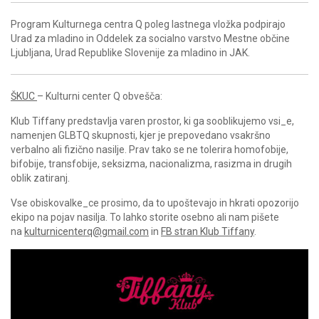
Program Kulturnega centra Q poleg lastnega vložka podpirajo
Urad za mladino in Oddelek za socialno varstvo Mestne občine
Ljubljana, Urad Republike Slovenije za mladino in JAK.
ŠKUC
– Kulturni center Q obvešča:
Klub Tiffany predstavlja varen prostor, ki ga sooblikujemo vsi_e,
namenjen GLBTQ skupnosti, kjer je prepovedano vsakršno
verbalno ali fizično nasilje. Prav tako se ne tolerira homofobije,
bifobije, transfobije, seksizma, nacionalizma, rasizma in drugih
oblik zatiranj.
Vse obiskovalke_ce prosimo, da to upoštevajo in hkrati opozorijo
ekipo na pojav nasilja. To lahko storite osebno ali nam pišete
na
kulturnicenterq@gmail.com
in
FB stran Klub Tiffany
.