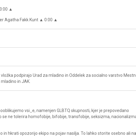
23:00 ▲
ter Agatha Fakk Kunt ▲ 0:00 ▲
vložka podpirajo Urad za mladino in Oddelek za socialno varstvo Mest
a mladino in JAK.
a sooblikujemo vsi_e, namenjen GLBTQ skupnosti, kjer je prepovedano
ko se ne tolerira homofobije, bifobije, transfobije, seksizma, nacionalizm
in hkrati opozorijo ekipo na pojav nasilja. To lahko storite osebno ali 