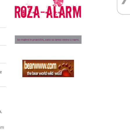
ne
a,
nam