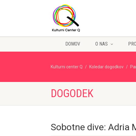
DOMOV
O NAS
PR
Kulturni center Q
Koledar dogodkov
Pa
DOGODEK
Sobotne dive: Adria 