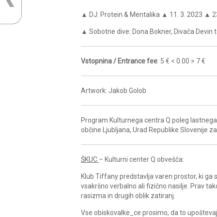
▲ DJ: Protein & Mentalika ▲ 11. 3. 2023 ▲ 
▲ Sobotne dive: Dona Bokner, Divača Devin 
Vstopnina / Entrance fee
: 5 € < 0.00 > 7 €
Artwork: Jakob Golob
Program Kulturnega centra Q poleg lastnega 
občine Ljubljana, Urad Republike Slovenije z
ŠKUC
– Kulturni center Q obvešča:
Klub Tiffany predstavlja varen prostor, ki g
vsakršno verbalno ali fizično nasilje. Prav ta
rasizma in drugih oblik zatiranj.
Vse obiskovalke_ce prosimo, da to upoštevajo 