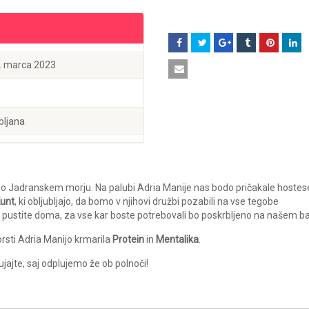
2. marca 2023
bljana
po Jadranskem morju. Na palubi Adria Manije nas bodo pričakale hostes
Kunt
, ki obljubljajo, da bomo v njihovi družbi pozabili na vse tegobe
ago pustite doma, za vse kar boste potrebovali bo poskrbljeno na našem ba
prsti Adria Manijo krmarila
Protein
in
Mentalika
.
jajte, saj odplujemo že ob polnoči!