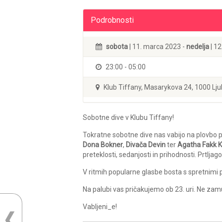
Podrobnosti
sobota
| 11. marca 2023 -
nedelja
| 1
23:00 - 05:00
Klub Tiffany, Masarykova 24, 1000 Lju
Sobotne dive v Klubu Tiffany!
Tokratne sobotne dive nas vabijo na plovbo 
Dona Bokner
,
Divača Devin
ter
Agatha Fakk 
preteklosti, sedanjosti in prihodnosti. Prtlj
V ritmih popularne glasbe bosta s spretnimi 
Na palubi vas pričakujemo ob 23. uri. Ne zamu
Vabljeni_e!