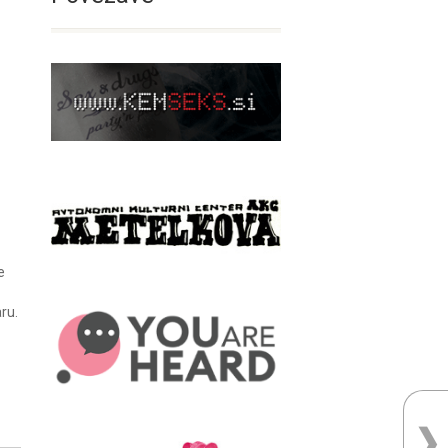
e
ru.