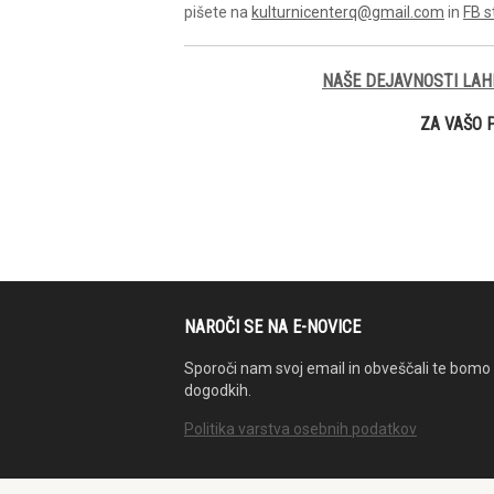
pišete na
kulturnicenterq@gmail.com
in
FB s
NAŠE DEJAVNOSTI LAH
ZA VAŠO 
NAROČI SE NA E-NOVICE
Sporoči nam svoj email in obveščali te bomo 
dogodkih.
Politika varstva osebnih podatkov