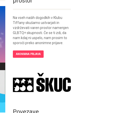
prostor
Na vseh naših dogodkih v Klubu
Tiffany skušamo ustvarjati in
vzdrževati varen prostor namenjen
GLBTQ+ skupnosti. Če se ti zdi, da
nam kdaj ni uspelo, nam prosim to
sporoči preko anonimne prijave.
ANONIMNA PRIJAVA
Povezave