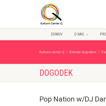
DOMOV
O NAS
PR
Kulturni center Q
Koledar dogodkov
Pa
DOGODEK
Pop Nation w/DJ Dan