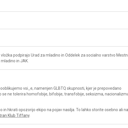
vložka podpirajo Urad za mladino in Oddelek za socialno varstvo Mest
a mladino in JAK.
a sooblikujemo vsi_e, namenjen GLBTQ skupnosti, kjer je prepovedano
ko se ne tolerira homofobije, bifobije, transfobije, seksizma, nacionalizm
in hkrati opozorijo ekipo na pojav nasilja. To lahko storite osebno ali 
tran Klub Tiffany
.