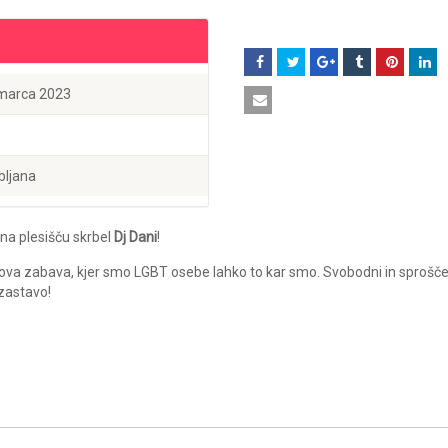
 marca 2023
bljana
 na plesišču skrbel
Dj Dani
!
kova zabava, kjer smo LGBT osebe lahko to kar smo. Svobodni in sprošče
zastavo!