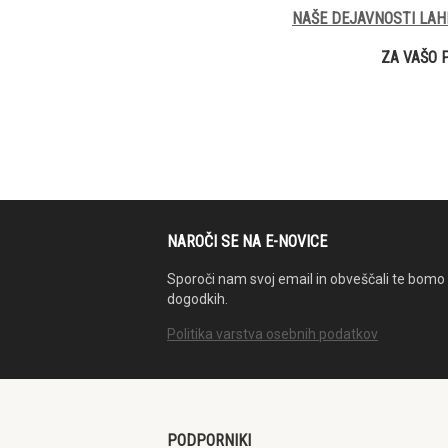
NAŠE DEJAVNOSTI LAH
ZA VAŠO 
NAROČI SE NA E-NOVICE
Sporoči nam svoj email in obveščali te bomo 
dogodkih.
Politika varstva osebnih podatkov
PODPORNIKI