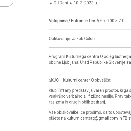
▲ DJ Dani ▲ 10. 3. 2023 ▲
Vstopnina / Entrance fee
: 5 € < 0.00 > 7 €
Oblikovanje: Jakob Golob
Program Kulturnega centra Q poleg lastnega 
občine Ljubljana, Urad Republike Slovenije z
ŠKUC
– Kulturni center Q obvešča:
Klub Tiffany predstavlja varen prostor, ki g
vsakršno verbalno ali fizično nasilje. Prav ta
rasizma in drugih oblik zatiranj.
Vse obiskovalke_ce prosimo, da to upoštevajo 
pišete na
kulturnicenterq@gmail.com
in
FB s