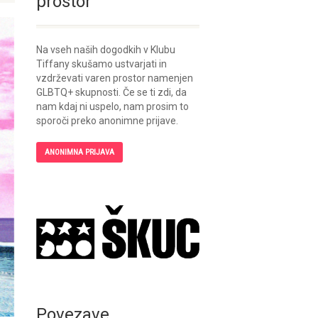
prostor
Na vseh naših dogodkih v Klubu
Tiffany skušamo ustvarjati in
vzdrževati varen prostor namenjen
GLBTQ+ skupnosti. Če se ti zdi, da
nam kdaj ni uspelo, nam prosim to
sporoči preko anonimne prijave.
ANONIMNA PRIJAVA
Povezave