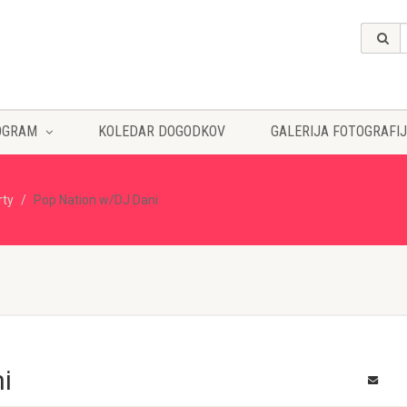
OGRAM
KOLEDAR DOGODKOV
GALERIJA FOTOGRAFIJ
rty
Pop Nation w/DJ Dani
i