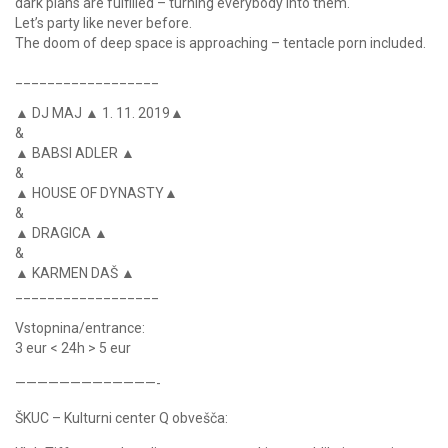
dark plans are fulfilled – turning everybody into them.
Let’s party like never before.
The doom of deep space is approaching – tentacle porn included.
__________________
▲ DJ MAJ ▲ 1. 11. 2019▲
&
▲ BABSI ADLER ▲
&
▲ HOUSE OF DYNASTY▲
&
▲ DRAGICA ▲
&
▲ KARMEN DAŠ ▲
__________________
Vstopnina/entrance:
3 eur < 24h > 5 eur
————————–————-
ŠKUC – Kulturni center Q obvešča: