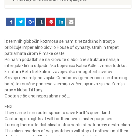
Iz temnih globočin kozmosa se nam z nezadržno hitrostjo
približuje imperialno plovilo House of dynasty, strah in trepet
patriarhata širom Rimske ceste.
Po naših podatkih se na krovu te diabolične strukture nahaja
intergalaktična odpadniška bojevnica Babsi Adler, znana tudi kot
kreatura Beta Retikule in zavojevalka mnogoterih svetov.
S svojo neusmiljeno vojsko Genobotov (gender non-comforming
bots) te mračne princese vsemirja začenjajo invazijo na Zemljo
prav v klubu Tiffany.
Obeta se še ena nepozabna noč …
ENG:
They came from outer space to save Earth’s queer kind.
Capturing straights at will for their own sinister purposes.
Turning them into diabolical instruments of patriarchy destruction.
This alien invaders of wig snatchers will stop at nothing until their