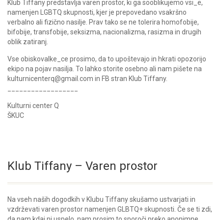
Klub Tiffany predstavlja varen prostor, ki ga sooblikujemo vsi_e,
namenjen LGBTQ skupnosti, kjer je prepovedano vsakršno
verbalno ali fizično nasilje. Prav tako se ne tolerira homofobije,
bifobije, transfobije, seksizma, nacionalizma, rasizma in drugih
oblik zatiranj.
Vse obiskovalke_ce prosimo, da to upoštevajo in hkrati opozorijo
ekipo na pojav nasilja. To lahko storite osebno ali nam pišete na
kulturnicenterq@gmail.com in FB stran Klub Tiffany.
__________________
Kulturni center Q
ŠKUC
Klub Tiffany – Varen prostor
Na vseh naših dogodkih v Klubu Tiffany skušamo ustvarjati in
vzdrževati varen prostor namenjen GLBTQ+ skupnosti. Če se ti zdi,
da nam kdaj ni uspelo, nam prosim to sporoči preko anonimne