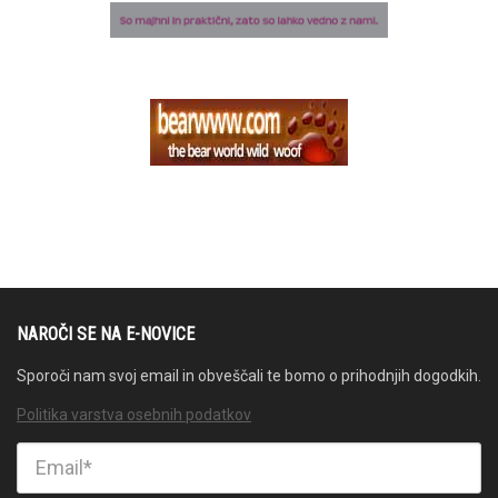
NAROČI SE NA E-NOVICE
Sporoči nam svoj email in obveščali te bomo o prihodnjih dogodkih.
Politika varstva osebnih podatkov