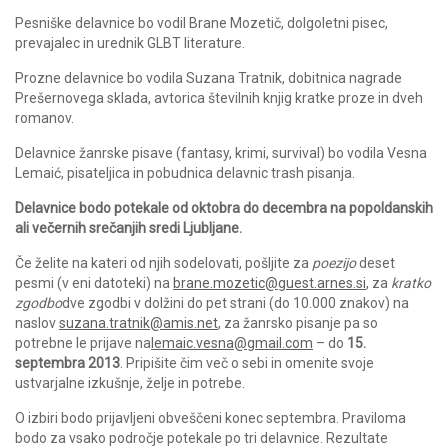
Pesniške delavnice bo vodil Brane Mozetič, dolgoletni pisec,
prevajalec in urednik GLBT literature.
Prozne delavnice bo vodila Suzana Tratnik, dobitnica nagrade
Prešernovega sklada, avtorica številnih knjig kratke proze in dveh
romanov.
Delavnice žanrske pisave (fantasy, krimi, survival) bo vodila Vesna
Lemaić, pisateljica in pobudnica delavnic trash pisanja.
Delavnice bodo potekale od oktobra do decembra na popoldanskih
ali večernih srečanjih sredi Ljubljane.
Če želite na kateri od njih sodelovati, pošljite za
poezijo
deset
pesmi (v eni datoteki) na
brane.mozetic@guest.arnes.si
, za
kratko
zgodbo
dve zgodbi v dolžini do pet strani (do 10.000 znakov) na
naslov
suzana.tratnik@amis.net
, za žanrsko pisanje pa so
potrebne le prijave na
lemaic.vesna@gmail.com
– do
15.
septembra 2013
. Pripišite čim več o sebi in omenite svoje
ustvarjalne izkušnje, želje in potrebe.
O izbiri bodo prijavljeni obveščeni konec septembra. Praviloma
bodo za vsako področje potekale po tri delavnice. Rezultate