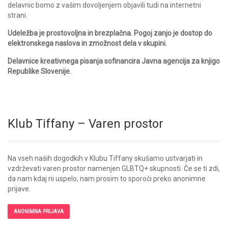
delavnic bomo z vašim dovoljenjem objavili tudi na internetni
strani.
Udeležba je prostovoljna in brezplačna. Pogoj zanjo je dostop do
elektronskega naslova in zmožnost dela v skupini.
Delavnice kreativnega pisanja sofinancira Javna agencija za knjigo
Republike Slovenije.
Klub Tiffany – Varen prostor
Na vseh naših dogodkih v Klubu Tiffany skušamo ustvarjati in
vzdrževati varen prostor namenjen GLBTQ+ skupnosti. Če se ti zdi,
da nam kdaj ni uspelo, nam prosim to sporoči preko anonimne
prijave.
ANONIMNA PRIJAVA