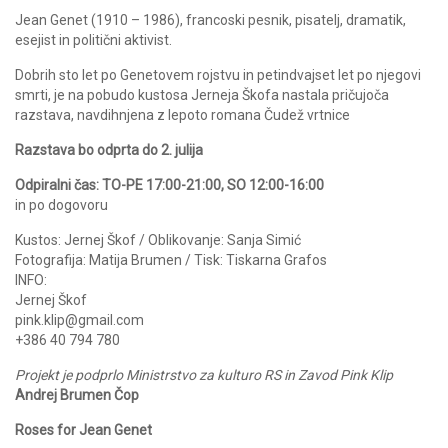
Jean Genet (1910 – 1986), francoski pesnik, pisatelj, dramatik,
esejist in politični aktivist.
Dobrih sto let po Genetovem rojstvu in petindvajset let po njegovi
smrti, je na pobudo kustosa Jerneja Škofa nastala pričujoča
razstava, navdihnjena z lepoto romana Čudež vrtnice
Razstava bo odprta do 2. julija
Odpiralni čas: TO-PE 17:00-21:00, SO 12:00-16:00
in po dogovoru
Kustos: Jernej Škof / Oblikovanje: Sanja Simić
Fotografija: Matija Brumen / Tisk: Tiskarna Grafos
INFO:
Jernej Škof
pink.klip@gmail.com
+386 40 794 780
Projekt je podprlo Ministrstvo za kulturo RS in Zavod Pink Klip
Andrej Brumen Čop
Roses for Jean Genet