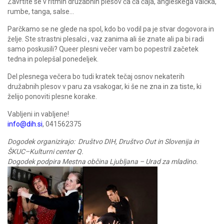
Zavrtite se v ritmih družabnih plesov ča ča čaja, angleškega valčka,
rumbe, tanga, salse…
Parčkamo se ne glede na spol, kdo bo vodil pa je stvar dogovora in
želje. Ste strastni plesalci , vaz zanima ali še znate ali pa bi radi
samo poskusili? Queer plesni večer vam bo popestril začetek
tedna in polepšal ponedeljek.
Del plesnega večera bo tudi kratek tečaj osnov nekaterih
družabnih plesov v paru za vsakogar, ki še ne zna in za tiste, ki
želijo ponoviti plesne korake.
Vabljeni in vabljene!
info@dih.si
, 041562375
Dogodek organizirajo: Društvo DIH, Društvo Out in Slovenija in
ŠKUC–Kulturni center Q.
Dogodek podpira Mestna občina Ljubljana – Urad za mladino.