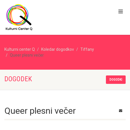
Kulturni center Q
Koledar dogodkov
Tiffany
Queer plesni večer
DOGODEK
DOGODKI
Queer plesni večer