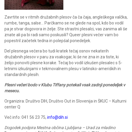
Zavrtite se v ritmih družabnih plesov ča ča čaja, angleškega valčka,
rumbe, tanga, salse… Parčkamo se ne glede na spol, kdo bo vodil
pa je stvar dogovora in želje. Ste strastni plesalci, vas zanima ali še
znate ali pa bi radi samo poskusili? Queer plesni večer vam bo
popestril začetek tedna in polepšal ponedeljek.
Del plesnega večera bo tudi kratek tečaj osnov nekaterih
družabnih plesov v paru za vsakogar, ki še ne zna in za tiste, ki
želijo ponoviti plesne korake. Tečaj bo vodil izkušen plesalec s 5-
letnimi izkušnjami v tekmovalnem plesu v latinsko-ameriških in
standardnih plesih.
Plesni večeri bodo v Klubu Tiffany potekali vsak zadnji ponedeljek v
mesecu.
Organizira: Društvo DIH, Društvo Out in Slovenija in ŠKUC – Kulturni
center Q
Več info: 041 56 23 75,
info@dih.si
Dogodek podpira Mestna občina Ljubljana – Urad za mladino