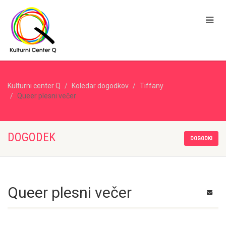
Kulturni center Q
Koledar dogodkov
Tiffany
Queer plesni večer
DOGODEK
DOGODKI
Queer plesni večer