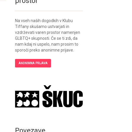
prostor
Na vseh naših dogodkih v Klubu
Tiffany skušamo ustvarjati in
vzdrževati varen prostor namenjen
GLBTQ+ skupnosti. Če se ti zdi, da
nam kdaj ni uspelo, nam prosim to
sporoči preko anonimne prijave.
ANONIMNA PRIJAVA
Povezave