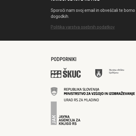
Sporoči nam svoj email in obveščali te bomo 
dogodkih.
Politika varstva osebnih podatkov
PODPORNIKI