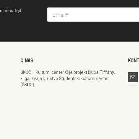
o prihodnjih
O NAS
KON
ŠKUC – Kulturni center Q je projekt kluba Tiffany,
ki ga izvaja Društvo Študentski kulturni center
(ŠKUC).