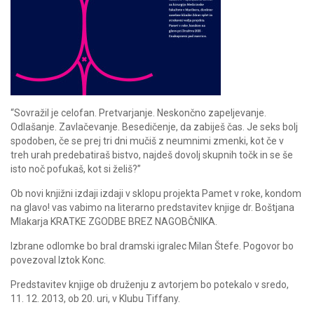
“Sovražil je celofan. Pretvarjanje. Neskončno zapeljevanje.
Odlašanje. Zavlačevanje. Besedičenje, da zabiješ čas. Je seks bolj
spodoben, če se prej tri dni mučiš z neumnimi zmenki, kot če v
treh urah predebatiraš bistvo, najdeš dovolj skupnih točk in se še
isto noč pofukaš, kot si želiš?”
Ob novi knjižni izdaji izdaji v sklopu projekta Pamet v roke, kondom
na glavo! vas vabimo na literarno predstavitev knjige dr. Boštjana
Mlakarja KRATKE ZGODBE BREZ NAGOBČNIKA.
Izbrane odlomke bo bral dramski igralec Milan Štefe. Pogovor bo
povezoval Iztok Konc.
Predstavitev knjige ob druženju z avtorjem bo potekalo v sredo,
11. 12. 2013, ob 20. uri, v Klubu Tiffany.