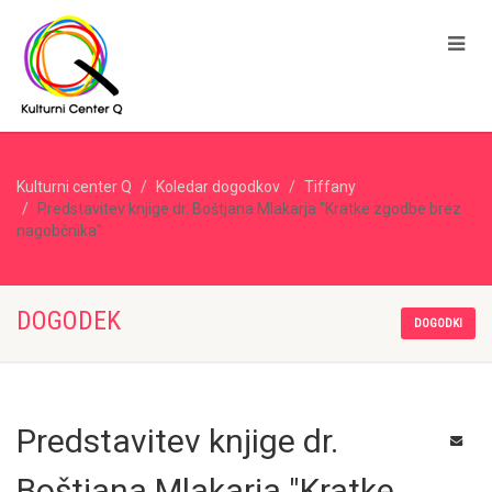
Kulturni center Q
Koledar dogodkov
Tiffany
Predstavitev knjige dr. Boštjana Mlakarja "Kratke zgodbe brez
nagobčnika"
DOGODEK
DOGODKI
Predstavitev knjige dr.
Boštjana Mlakarja "Kratke