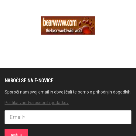
NAROČI SE NA E-NOVICE
Sporoči nam svoj email in obveščali te bomo o prihodnjih dogodkih.
Politika varstva osebnih podatkov