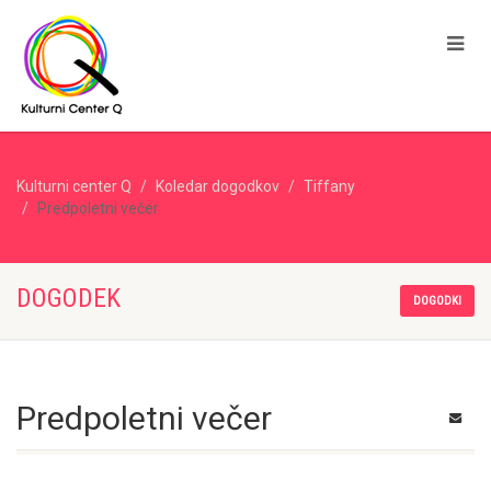
Kulturni center Q
Koledar dogodkov
Tiffany
Predpoletni večer
DOGODEK
DOGODKI
Predpoletni večer