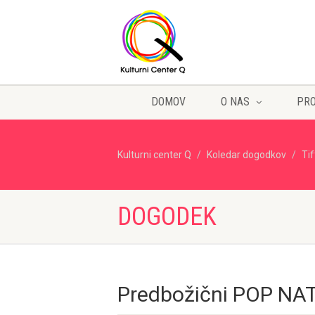
DOMOV
O NAS
PR
Kulturni center Q
Koledar dogodkov
Ti
DOGODEK
Predbožični POP NA