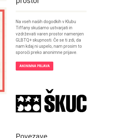
prostor
Na vseh naših dogodkih v Klubu
Tiffany skušamo ustvarjati in
vzdrževati varen prostor namenjen
GLBTQ+ skupnosti. Če se ti zdi, da
nam kdaj ni uspelo, nam prosim to
sporoči preko anonimne prijave.
ANONIMNA PRIJAVA
Povezave