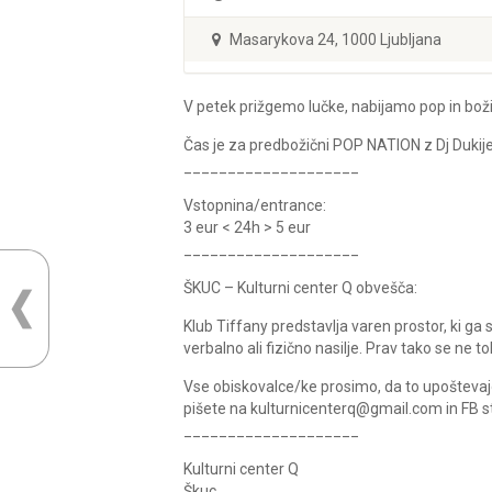
Masarykova 24, 1000 Ljubljana
V petek prižgemo lučke, nabijamo pop in bo
Čas je za predbožični POP NATION z Dj Dukij
____________________
Vstopnina/entrance:
3 eur < 24h > 5 eur
____________________
ŠKUC – Kulturni center Q obvešča:
Klub Tiffany predstavlja varen prostor, ki g
verbalno ali fizično nasilje. Prav tako se ne 
Vse obiskovalce/ke prosimo, da to upoštevajo 
pišete na kulturnicenterq@gmail.com in FB st
____________________
Kulturni center Q
Škuc