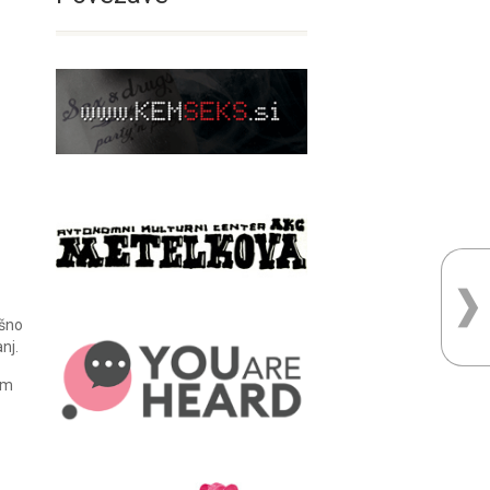
ršno
nj.
am