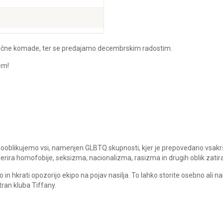
žične komade, ter se predajamo decembrskim radostim.
em!
a sooblikujemo vsi, namenjen GLBTQ skupnosti, kjer je prepovedano vsak
tolerira homofobije, seksizma, nacionalizma, rasizma in drugih oblik zatira
in hkrati opozorijo ekipo na pojav nasilja. To lahko storite osebno ali n
ran kluba Tiffany.