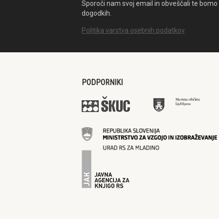
Sporoči nam svoj email in obveščali te bomo 
dogodkih.
Politika varstva osebnih podatkov
PODPORNIKI