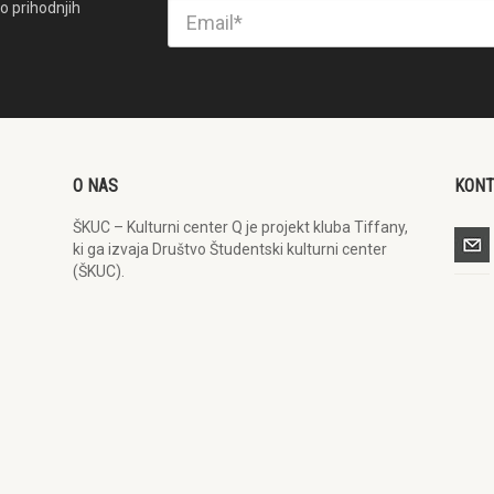
o prihodnjih
O NAS
KON
ŠKUC – Kulturni center Q je projekt kluba Tiffany,
ki ga izvaja Društvo Študentski kulturni center
(ŠKUC).