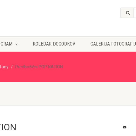
OGRAM
KOLEDAR DOGODKOV
GALERIJA FOTOGRAFIJ
ffany
Predbožični POP NATION
TION