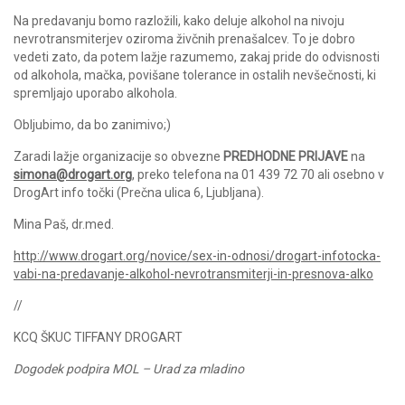
Na predavanju bomo razložili, kako deluje alkohol na nivoju
nevrotransmiterjev oziroma živčnih prenašalcev. To je dobro
vedeti zato, da potem lažje razumemo, zakaj pride do odvisnosti
od alkohola, mačka, povišane tolerance in ostalih nevšečnosti, ki
spremljajo uporabo alkohola.
Obljubimo, da bo zanimivo;)
Zaradi lažje organizacije so obvezne
PREDHODNE PRIJAVE
na
simona@drogart.org
, preko telefona na 01 439 72 70 ali osebno v
DrogArt info točki (Prečna ulica 6, Ljubljana).
Mina Paš, dr.med.
http://www.drogart.org/
novice/sex-in-odnosi/
drogart-infotocka-
vabi-na-p
redavanje-alkohol-nevrotra
nsmiterji-in-presnova-alko
//
KCQ ŠKUC TIFFANY DROGART
Dogodek podpira MOL – Urad za mladino