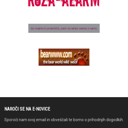
NAROČI SE NA E-NOVICE
Sporoči nam svoj email in obveščali te bomo o prihodnjih dogodkih.