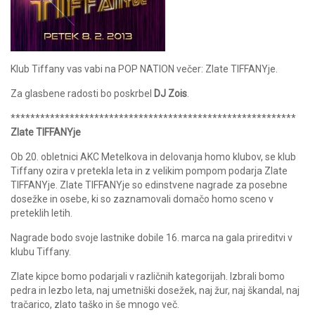
Klub Tiffany vas vabi na POP NATION večer: Zlate TIFFANYje.
Za glasbene radosti bo poskrbel
DJ Zois
.
**************************
**************************
******
Zlate TIFFANYje
Ob 20. obletnici AKC Metelkova in delovanja homo klubov, se klub
Tiffany ozira v pretekla leta in z velikim pompom podarja Zlate
TIFFANYje. Zlate TIFFANYje so edinstvene nagrade za posebne
dosežke in osebe, ki so zaznamovali domačo homo sceno v
preteklih letih.
Nagrade bodo svoje lastnike dobile 16. marca na gala prireditvi v
klubu Tiffany.
Zlate kipce bomo podarjali v različnih kategorijah. Izbrali bomo
pedra in lezbo leta, naj umetniški dosežek, naj žur, naj škandal, naj
tračarico, zlato taško in še mnogo več.