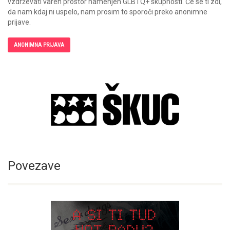
vzdrževati varen prostor namenjen GLBTQ+ skupnosti. Če se ti zdi,
da nam kdaj ni uspelo, nam prosim to sporoči preko anonimne
prijave.
ANONIMNA PRIJAVA
Povezave