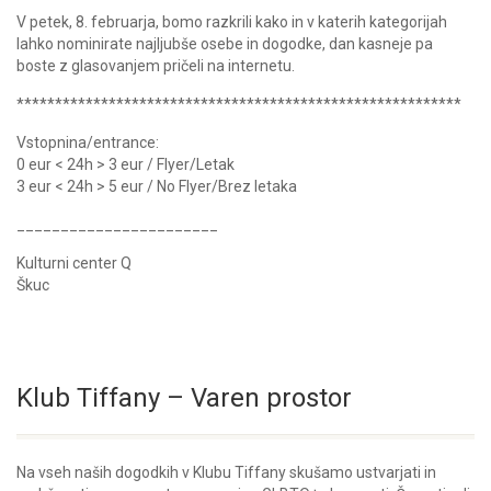
V petek, 8. februarja, bomo razkrili kako in v katerih kategorijah
lahko nominirate najljubše osebe in dogodke, dan kasneje pa
boste z glasovanjem pričeli na internetu.
**************************
**************************
******
Vstopnina/entrance:
0 eur < 24h > 3 eur / Flyer/Letak
3 eur < 24h > 5 eur / No Flyer/Brez letaka
_______________________
Kulturni center Q
Škuc
Klub Tiffany – Varen prostor
Na vseh naših dogodkih v Klubu Tiffany skušamo ustvarjati in