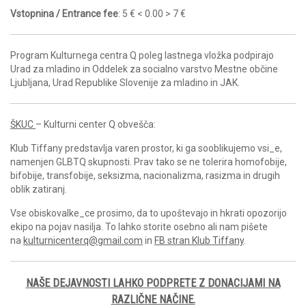
Vstopnina / Entrance fee
: 5 € < 0.00 > 7 €
Program Kulturnega centra Q poleg lastnega vložka podpirajo
Urad za mladino in Oddelek za socialno varstvo Mestne občine
Ljubljana, Urad Republike Slovenije za mladino in JAK.
ŠKUC
– Kulturni center Q obvešča:
Klub Tiffany predstavlja varen prostor, ki ga sooblikujemo vsi_e,
namenjen GLBTQ skupnosti. Prav tako se ne tolerira homofobije,
bifobije, transfobije, seksizma, nacionalizma, rasizma in drugih
oblik zatiranj.
Vse obiskovalke_ce prosimo, da to upoštevajo in hkrati opozorijo
ekipo na pojav nasilja. To lahko storite osebno ali nam pišete
na
kulturnicenterq@gmail.com
in
FB stran Klub Tiffany
.
NAŠE DEJAVNOSTI LAHKO PODPRETE Z DONACIJAMI NA
RAZLIČNE NAČINE.