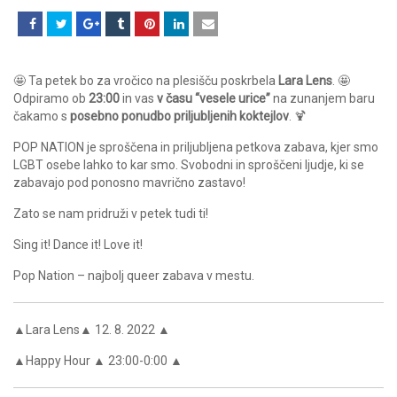
🤩 Ta petek bo za vročico na plesišču poskrbela
Lara Lens
. 🤩
Odpiramo ob
23:00
in vas
v času “vesele urice”
na zunanjem baru
čakamo s
posebno ponudbo priljubljenih koktejlov
. 🍹
POP NATION je sproščena in priljubljena petkova zabava, kjer smo
LGBT osebe lahko to kar smo. Svobodni in sproščeni ljudje, ki se
zabavajo pod ponosno mavrično zastavo!
Zato se nam pridruži v petek tudi ti!
Sing it! Dance it! Love it!
Pop Nation – najbolj queer zabava v mestu.
▲Lara Lens▲ 12. 8. 2022 ▲
▲
Happy Hour ▲ 23:00-0:00 ▲