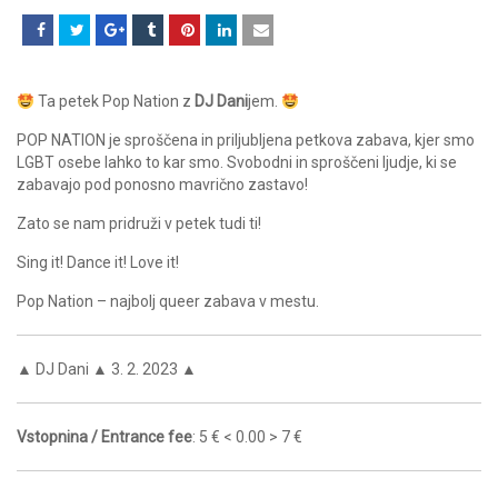
Ta petek Pop Nation z
DJ Dani
jem.
POP NATION je sproščena in priljubljena petkova zabava, kjer smo
LGBT osebe lahko to kar smo. Svobodni in sproščeni ljudje, ki se
zabavajo pod ponosno mavrično zastavo!
Zato se nam pridruži v petek tudi ti!
Sing it! Dance it! Love it!
Pop Nation – najbolj queer zabava v mestu.
▲ DJ Dani ▲ 3. 2. 2023 ▲
Vstopnina / Entrance fee
: 5 € < 0.00 > 7 €