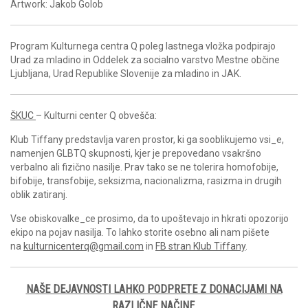
Artwork: Jakob Golob
Program Kulturnega centra Q poleg lastnega vložka podpirajo
Urad za mladino in Oddelek za socialno varstvo Mestne občine
Ljubljana, Urad Republike Slovenije za mladino in JAK.
ŠKUC
– Kulturni center Q obvešča:
Klub Tiffany predstavlja varen prostor, ki ga sooblikujemo vsi_e,
namenjen GLBTQ skupnosti, kjer je prepovedano vsakršno
verbalno ali fizično nasilje. Prav tako se ne tolerira homofobije,
bifobije, transfobije, seksizma, nacionalizma, rasizma in drugih
oblik zatiranj.
Vse obiskovalke_ce prosimo, da to upoštevajo in hkrati opozorijo
ekipo na pojav nasilja. To lahko storite osebno ali nam pišete
na
kulturnicenterq@gmail.com
in
FB stran Klub Tiffany
.
NAŠE DEJAVNOSTI LAHKO PODPRETE Z DONACIJAMI NA
RAZLIČNE NAČINE.