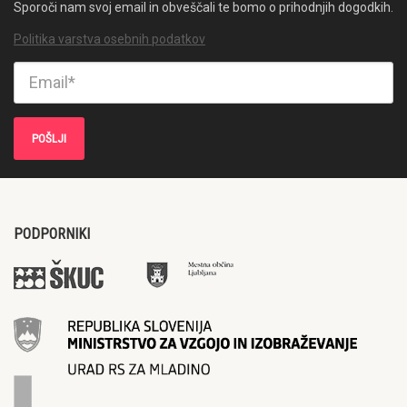
Sporoči nam svoj email in obveščali te bomo o prihodnjih dogodkih.
Politika varstva osebnih podatkov
PODPORNIKI