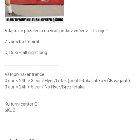
Vdajte se poželenju na vroč petkov večer v Tiffaniju!!!
Z vami bo treniral
Dj Duki – all night long
______________________
Vstopnina/entrance:
0 eur < 24h > 3 eur / Flyer/Letak (print letaka lahko v ČB varjanti)
3 eur < 24h > 5 eur / No Flyer/Brez letaka
_______________________
Kulturni center Q
ŠKUC