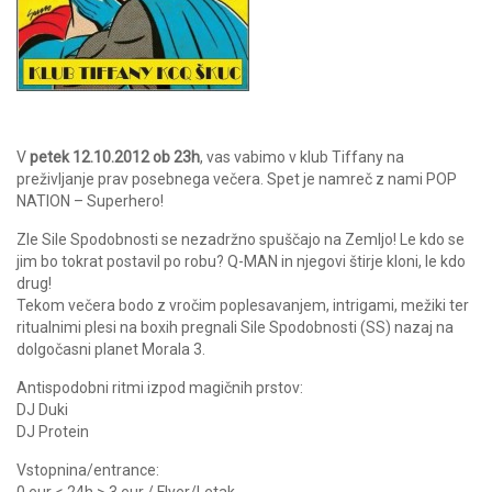
V
petek 12.10.2012
ob 23h
, vas vabimo v klub Tiffany na
preživljanje prav posebnega večera. Spet je namreč z nami POP
NATION – Superhero!
Zle Sile Spodobnosti se nezadržno spuščajo na Zemljo! Le kdo se
jim bo tokrat postavil po robu? Q-MAN in njegovi štirje kloni, le kdo
drug!
Tekom večera bodo z vročim poplesavanjem, intrigami, mežiki ter
ritualnimi plesi na boxih pregnali Sile Spodobnosti (SS) nazaj na
dolgočasni planet Morala 3.
Antispodobni ritmi izpod magičnih prstov:
DJ Duki
DJ Protein
Vstopnina/entrance: