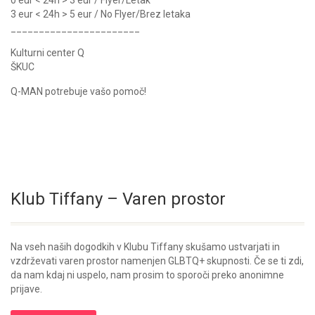
0 eur < 24h > 3 eur / Flyer/Letak
3 eur < 24h > 5 eur / No Flyer/Brez letaka
_______________________
Kulturni center Q
ŠKUC
Q-MAN potrebuje vašo pomoč!
Klub Tiffany – Varen prostor
Na vseh naših dogodkih v Klubu Tiffany skušamo ustvarjati in
vzdrževati varen prostor namenjen GLBTQ+ skupnosti. Če se ti zdi,
da nam kdaj ni uspelo, nam prosim to sporoči preko anonimne
prijave.