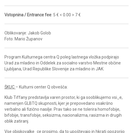
Vstopnina / Entrance fee
: 5 € < 0.00 > 7 €
Oblikovanje: Jakob Golob
Foto: Mario Županov
Program Kulturnega centra Q poleg lastnega vložka podpirajo
Urad za mladino in Oddelek za socialno varstvo Mestne občine
Ljubljana, Urad Republike Slovenije za mladino in JAK.
ŠKUC
– Kulturni center Q obvešča:
Klub Tiffany predstavlja varen prostor, ki ga sooblikujemo vsi_e,
namenjen GLBTQ skupnosti, kjer je prepovedano vsakršno
verbalno ali fizično nasilje. Prav tako se ne tolerira homofobije,
bifobije, transfobije, seksizma, nacionalizma, rasizma in drugih
oblik zatiranj.
Vse obiskovalke_ce prosimo, da to upoštevajo in hkrati opozorijo