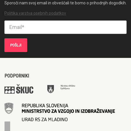
Sporoči nam svoj email in obveščali te bomo o prihodnjih dogodkih.
Politika varstva osebnih podatkov
PODPORNIKI