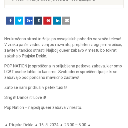
Neukročena strast in želja po osvajalskih pohodih na vroča telesa!
V zraku pa še vedno vonj po razvratu, prepleten z ognjem vročice,
zavite v tančico strasti! Najbolj queer zabavo v mestu bo tokrat
zakuhalo
Ptujsko Dekle
.
POP NATION je sproščena in priljubljena petkova zabava, kjer smo
LGBT osebe lahko to kar smo. Svobodni in sproščeni ljudje, ki se
zabavajo pod ponosno mavrično zastavo!
Zato se nam pridruži v petek tudi ti!
Sing it! Dance it! Love it!
Pop Nation – najbolj queer zabava v mestu.
▲ Ptujsko Dekle ▲ 16. 8. 2024 ▲ 23:00 – 5:00 ▲