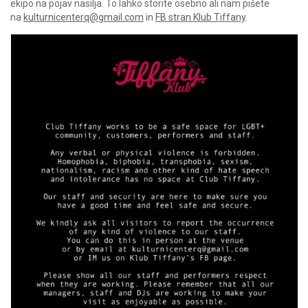
ekipo na pojav nasilja. To lahko storite osebno ali nam pišete
na
kulturnicenterq@gmail.com
in
FB stran Klub Tiffany
.