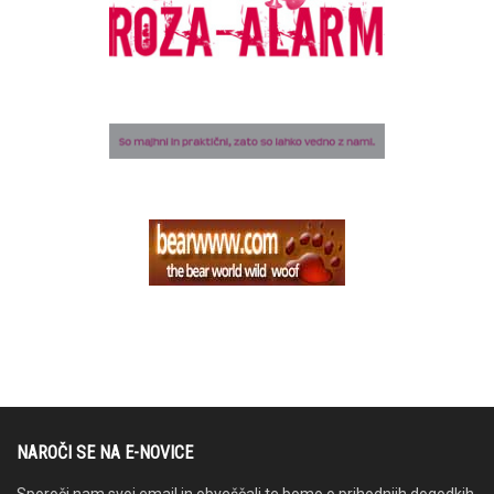
NAROČI SE NA E-NOVICE
Sporoči nam svoj email in obveščali te bomo o prihodnjih dogodkih.