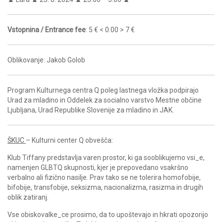
Vstopnina / Entrance fee
: 5 € < 0.00 > 7 €
Oblikovanje: Jakob Golob
Program Kulturnega centra Q poleg lastnega vložka podpirajo
Urad za mladino in Oddelek za socialno varstvo Mestne občine
Ljubljana, Urad Republike Slovenije za mladino in JAK.
ŠKUC
– Kulturni center Q obvešča:
Klub Tiffany predstavlja varen prostor, ki ga sooblikujemo vsi_e,
namenjen GLBTQ skupnosti, kjer je prepovedano vsakršno
verbalno ali fizično nasilje. Prav tako se ne tolerira homofobije,
bifobije, transfobije, seksizma, nacionalizma, rasizma in drugih
oblik zatiranj.
Vse obiskovalke_ce prosimo, da to upoštevajo in hkrati opozorijo