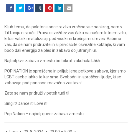
Kljub temu, da poletno sonce razliva vročino vse naokrog, nam v
Tiffaniju ni vroče. Prava osvežitev vas čaka na našem letnem vrtu,
ki kar vabi k revitalizaciji pod visokimi krošnjami dreves. Vabimo
vas, da se nam pridružite in si privoščite osvežilne koktajle, ki vam
bodo dali energijo za ples in zabavo do jutranjih ur.
Najbolj kvir zabavo v mestu bo tokrat zakuhala
Lara
.
POP NATION je sproščena in priljubljena petkova zabava, kjer smo
LGBT osebe lahko to kar smo. Svobodni in sproščeni ljudje, ki se
zabavajo pod ponosno mavrično zastavo!
Zato se nam pridruži v petek tudi ti!
Sing it! Dance it! Love it!
Pop Nation – najbolj queer zabava v mestu.
▲ Lara ▲ 23. 8. 2024 ▲ 23:00 – 5:00 ▲