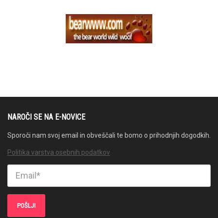
NAROČI SE NA E-NOVICE
Sporoči nam svoj email in obveščali te bomo o prihodnjih dogodkih.
Politika varstva osebnih podatkov