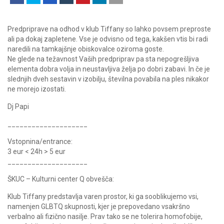
Predpriprave na odhod v klub Tiffany so lahko povsem preproste
ali pa dokaj zapletene. Vse je odvisno od tega, kakšen vtis bi radi
naredili na tamkajšnje obiskovalce oziroma goste.
Ne glede na težavnost Vaših predpriprav pa sta nepogrešljiva
elementa dobra volja in neustavljiva želja po dobri zabavi. In če je
slednjih dveh sestavin v izobilju, številna povabila na ples nikakor
ne morejo izostati.
Dj Papi
____________________
Vstopnina/entrance:
3 eur < 24h > 5 eur
____________________
ŠKUC – Kulturni center Q obvešča:
Klub Tiffany predstavlja varen prostor, ki ga sooblikujemo vsi,
namenjen GLBTQ skupnosti, kjer je prepovedano vsakršno
verbalno ali fizično nasilje. Prav tako se ne tolerira homofobije,