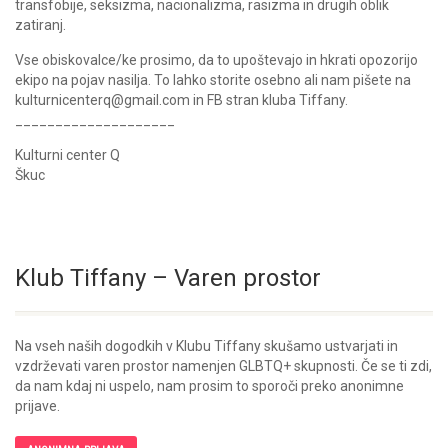
transfobije, seksizma, nacionalizma, rasizma in drugih oblik
zatiranj.
Vse obiskovalce/ke prosimo, da to upoštevajo in hkrati opozorijo
ekipo na pojav nasilja. To lahko storite osebno ali nam pišete na
kulturnicenterq@gmail.com in FB stran kluba Tiffany.
____________________
Kulturni center Q
Škuc
Klub Tiffany – Varen prostor
Na vseh naših dogodkih v Klubu Tiffany skušamo ustvarjati in
vzdrževati varen prostor namenjen GLBTQ+ skupnosti. Če se ti zdi,
da nam kdaj ni uspelo, nam prosim to sporoči preko anonimne
prijave.