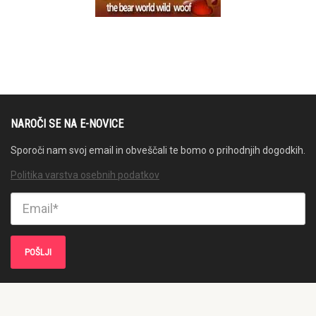
NAROČI SE NA E-NOVICE
Sporoči nam svoj email in obveščali te bomo o prihodnjih dogodkih.
Politika varstva osebnih podatkov