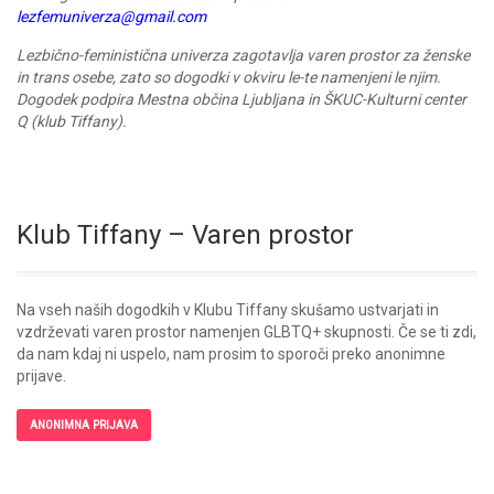
lezfemuniverza@gmail.com
Lezbično-feministična univerza zagotavlja varen prostor za ženske
in trans osebe, zato so dogodki v okviru le-te namenjeni le njim.
Dogodek podpira Mestna občina Ljubljana in ŠKUC-Kulturni center
Q (klub Tiffany).
Klub Tiffany – Varen prostor
Na vseh naših dogodkih v Klubu Tiffany skušamo ustvarjati in
vzdrževati varen prostor namenjen GLBTQ+ skupnosti. Če se ti zdi,
da nam kdaj ni uspelo, nam prosim to sporoči preko anonimne
prijave.
ANONIMNA PRIJAVA