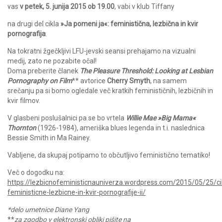
vas
v petek, 5. junija 2015 ob 19.00
, vabi v klub Tiffany
na drugi del cikla
»Ja pomeni ja«: feministična, lezbična in kvir
pornografija
.
Na tokratni žgečkljivi LFU-jevski seansi prehajamo na vizualni
medij, zato ne pozabite očal!
Doma preberite članek
The Pleasure Threshold: Looking at Lesbian
Pornography on Film
** avtorice
Cherry Smyth
, na samem
srečanju pa si bomo ogledale več kratkih feminističnih, lezbičnih in
kvir filmov.
V glasbeni poslušalnici pa se bo vrtela
Willie Mae »Big Mama«
Thornton
(1926-1984), ameriška blues legenda in t.i. naslednica
Bessie Smith in Ma Rainey.
Vabljene, da skupaj potipamo to občutljivo feministično tematiko!
Več o dogodku na:
https://lezbicnofeministicnauniverza.wordpress.com/2015/05/25/ci
feministicne-lezbicne-in-kvir-pornografije-ii/
*delo umetnice Diane Yang
**
za zgodbo v elektronski obliki pišite na